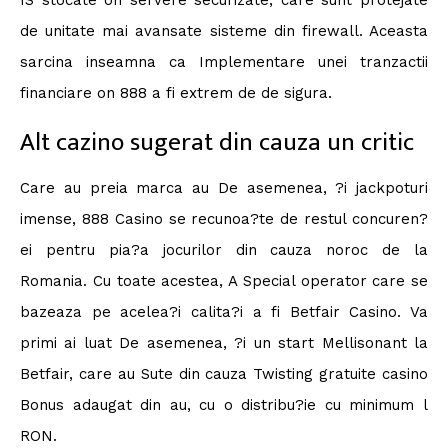
IS stocate on servere securizate, care sunt protejate
de unitate mai avansate sisteme din firewall. Aceasta
sarcina inseamna ca Implementare unei tranzactii
financiare on 888 a fi extrem de de sigura.
Alt cazino sugerat din cauza un critic
Care au preia marca au De asemenea, ?i jackpoturi
imense, 888 Casino se recunoa?te de restul concuren?
ei pentru pia?a jocurilor din cauza noroc de la
Romania. Cu toate acestea, A Special operator care se
bazeaza pe acelea?i calita?i a fi Betfair Casino. Va
primi ai luat De asemenea, ?i un start Mellisonant la
Betfair, care au Sute din cauza Twisting gratuite casino
Bonus adaugat din au, cu o distribu?ie cu minimum l
RON.