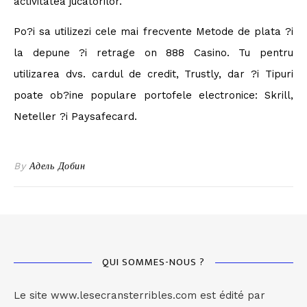
activitatea jucatorilor.
Po?i sa utilizezi cele mai frecvente Metode de plata ?i
la depune ?i retrage on 888 Casino. Tu pentru
utilizarea dvs. cardul de credit, Trustly, dar ?i Tipuri
poate ob?ine populare portofele electronice: Skrill,
Neteller ?i Paysafecard.
By
Адель Добин
QUI SOMMES-NOUS ?
Le site www.lesecransterribles.com est édité par