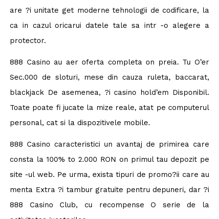
are ?i unitate get moderne tehnologii de codificare, la
ca in cazul oricarui datele tale sa intr -o alegere a
protector.
888 Casino au aer oferta completa on preia. Tu O’er
Sec.000 de sloturi, mese din cauza ruleta, baccarat,
blackjack De asemenea, ?i casino hold’em Disponibil.
Toate poate fi jucate la mize reale, atat pe computerul
personal, cat si la dispozitivele mobile.
888 Casino caracteristici un avantaj de primirea care
consta la 100% to 2.000 RON on primul tau depozit pe
site -ul web. Pe urma, exista tipuri de promo?ii care au
menta Extra ?i tambur gratuite pentru depuneri, dar ?i
888 Casino Club, cu recompense O serie de la