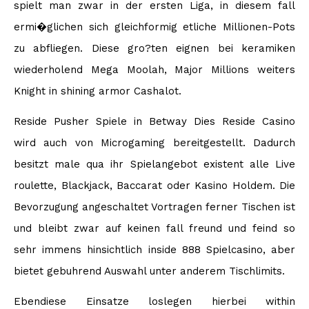
spielt man zwar in der ersten Liga, in diesem fall
ermi�glichen sich gleichformig etliche Millionen-Pots
zu abfliegen. Diese gro?ten eignen bei keramiken
wiederholend Mega Moolah, Major Millions weiters
Knight in shining armor Cashalot.
Reside Pusher Spiele in Betway Dies Reside Casino
wird auch von Microgaming bereitgestellt. Dadurch
besitzt male qua ihr Spielangebot existent alle Live
roulette, Blackjack, Baccarat oder Kasino Holdem. Die
Bevorzugung angeschaltet Vortragen ferner Tischen ist
und bleibt zwar auf keinen fall freund und feind so
sehr immens hinsichtlich inside 888 Spielcasino, aber
bietet gebuhrend Auswahl unter anderem Tischlimits.
Ebendiese Einsatze loslegen hierbei within