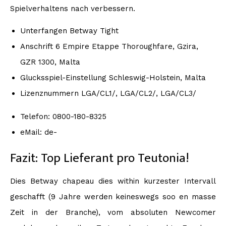
Spielverhaltens nach verbessern.
Unterfangen Betway Tight
Anschrift 6 Empire Etappe Thoroughfare, Gzira,
GZR 1300, Malta
Glucksspiel-Einstellung Schleswig-Holstein, Malta
Lizenznummern LGA/CL1/, LGA/CL2/, LGA/CL3/
Telefon: 0800-180-8325
eMail: de-
Fazit: Top Lieferant pro Teutonia!
Dies Betway chapeau dies within kurzester Intervall
geschafft (9 Jahre werden keineswegs soo en masse
Zeit in der Branche), vom absoluten Newcomer