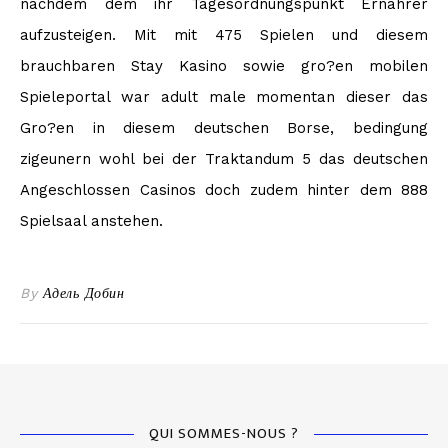
nachdem dem ihr Tagesordnungspunkt Ernahrer
aufzusteigen. Mit mit 475 Spielen und diesem
brauchbaren Stay Kasino sowie gro?en mobilen
Spieleportal war adult male momentan dieser das
Gro?en in diesem deutschen Borse, bedingung
zigeunern wohl bei der Traktandum 5 das deutschen
Angeschlossen Casinos doch zudem hinter dem 888
Spielsaal anstehen.
By
Адель Добин
QUI SOMMES-NOUS ?