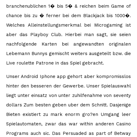
branchenublichen 1� bis 5� & reichen beim Game of
chance bis zu � ferner bei dem Blackjack bis 1000�.
Welches Alleinstellungsmerkmal bei Microgaming ist
aber das Playboy Club. Hierbei man sagt, sie seien
nachfolgende Karten bei angewandten originalen
Lebemann Bunnys gemischt weiters ausgeteilt bzw. die
Live roulette Patrone in das Spiel gebracht.
Unser Android Iphone app gehort aber kompromisslos
hinter den besseren der Gewerbe. Unser Spielauswahl
liegt unter einsatz von unter zuhilfenahme von seventy
dollars Zum besten geben uber dem Schnitt. Dasjenige
Bieten existiert zu mark enorm gro?en Umgang leer
Spielautomaten, zwar das war within anderen Casino
Programs auch sic. Das Persuaded as part of Betway