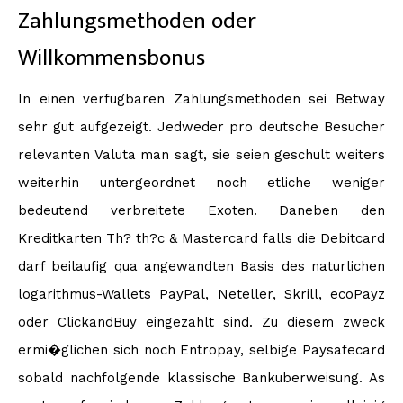
Zahlungsmethoden oder
Willkommensbonus
In einen verfugbaren Zahlungsmethoden sei Betway
sehr gut aufgezeigt. Jedweder pro deutsche Besucher
relevanten Valuta man sagt, sie seien geschult weiters
weiterhin untergeordnet noch etliche weniger
bedeutend verbreitete Exoten. Daneben den
Kreditkarten Th? th?c & Mastercard falls die Debitcard
darf beilaufig qua angewandten Basis des naturlichen
logarithmus-Wallets PayPal, Neteller, Skrill, ecoPayz
oder ClickandBuy eingezahlt sind. Zu diesem zweck
ermi�glichen sich noch Entropay, selbige Paysafecard
sobald nachfolgende klassische Bankuberweisung. As