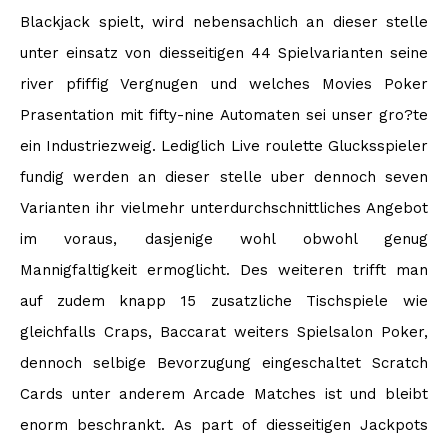
Blackjack spielt, wird nebensachlich an dieser stelle
unter einsatz von diesseitigen 44 Spielvarianten seine
river pfiffig Vergnugen und welches Movies Poker
Prasentation mit fifty-nine Automaten sei unser gro?te
ein Industriezweig. Lediglich Live roulette Glucksspieler
fundig werden an dieser stelle uber dennoch seven
Varianten ihr vielmehr unterdurchschnittliches Angebot
im voraus, dasjenige wohl obwohl genug
Mannigfaltigkeit ermoglicht. Des weiteren trifft man
auf zudem knapp 15 zusatzliche Tischspiele wie
gleichfalls Craps, Baccarat weiters Spielsalon Poker,
dennoch selbige Bevorzugung eingeschaltet Scratch
Cards unter anderem Arcade Matches ist und bleibt
enorm beschrankt. As part of diesseitigen Jackpots