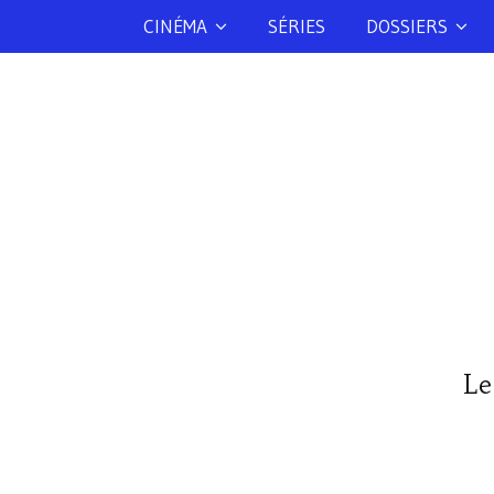
CINÉMA
SÉRIES
DOSSIERS
Le