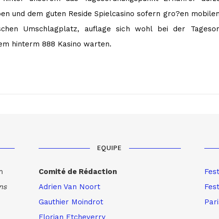
en und dem guten Reside Spielcasino sofern gro?en mobilen 
chen Umschlagplatz, auflage sich wohl bei der Tageso
em hinterm 888 Kasino warten.
EQUIPE
m
Comité de Rédaction
Fes
ns
Adrien Van Noort
Fest
Gauthier Moindrot
Par
Florian Etcheverry