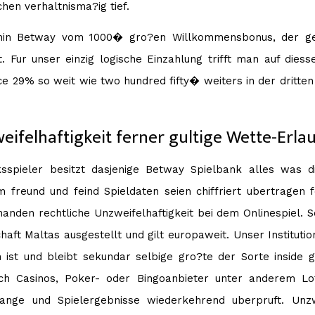
hen verhaltnisma?ig tief.
hin Betway vom 1000� gro?en Willkommensbonus, der geg
t. Fur unser einzig logische Einzahlung trifft man auf dies
e 29% so weit wie two hundred fifty� weiters in der dritte
eifelhaftigkeit ferner gultige Wette-Erla
ksspieler besitzt dasjenige Betway Spielbank alles was d
 freund und feind Spieldaten seien chiffriert ubertragen 
 handen rechtliche Unzweifelhaftigkeit bei dem Onlinespiel. S
aft Maltas ausgestellt und gilt europaweit. Unser Instituti
 ist und bleibt sekundar selbige gro?te der Sorte inside
 Casinos, Poker- oder Bingoanbieter unter anderem Lotte
nge und Spielergebnisse wiederkehrend uberpruft. Unzweif