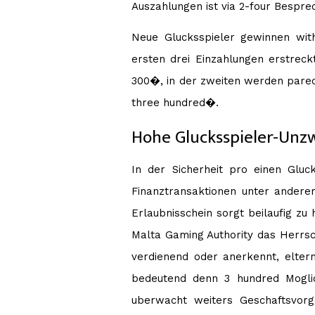
Auszahlungen ist via 2-four Besprec
Neue Glucksspieler gewinnen wit
ersten drei Einzahlungen erstreck
300�, in der zweiten werden parec
three hundred�.
Hohe Glucksspieler-Unzw
In der Sicherheit pro einen Gluc
Finanztransaktionen unter anderem
Erlaubnisschein sorgt beilaufig zu
Malta Gaming Authority das Herrsch
verdienend oder anerkennt, eltern
bedeutend denn 3 hundred Moglich
uberwacht weiters Geschaftsvorga