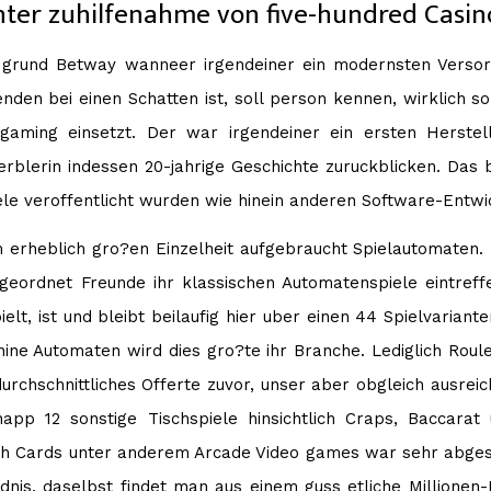
nter zuhilfenahme von five-hundred Casin
grund Betway wanneer irgendeiner ein modernsten Versorg
nden bei einen Schatten ist, soll person kennen, wirklich 
gaming einsetzt. Der war irgendeiner ein ersten Herste
blerin indessen 20-jahrige Geschichte zuruckblicken. Das be
le veroffentlicht wurden wie hinein anderen Software-Entwick
erheblich gro?en Einzelheit aufgebraucht Spielautomaten. 
geordnet Freunde ihr klassischen Automatenspiele eintref
lt, ist und bleibt beilaufig hier uber einen 44 Spielvariante
nine Automaten wird dies gro?te ihr Branche. Lediglich Roulet
durchschnittliches Offerte zuvor, unser aber obgleich ausrei
app 12 sonstige Tischspiele hinsichtlich Craps, Baccarat
ch Cards unter anderem Arcade Video games war sehr abgesp
dnis, daselbst findet man aus einem guss etliche Millionen