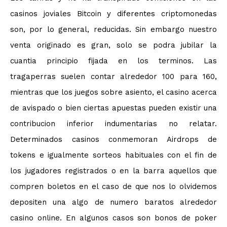
casinos joviales Bitcoin y diferentes criptomonedas
son, por lo general, reducidas. Sin embargo nuestro
venta originado es gran, solo se podra jubilar la
cuantia principio fijada en los terminos. Las
tragaperras suelen contar alrededor 100 para 160,
mientras que los juegos sobre asiento, el casino acerca
de avispado o bien ciertas apuestas pueden existir una
contribucion inferior indumentarias no relatar.
Determinados casinos conmemoran Airdrops de
tokens e igualmente sorteos habituales con el fin de
los jugadores registrados o en la barra aquellos que
compren boletos en el caso de que nos lo olvidemos
depositen una algo de numero baratos alrededor
casino online. En algunos casos son bonos de poker