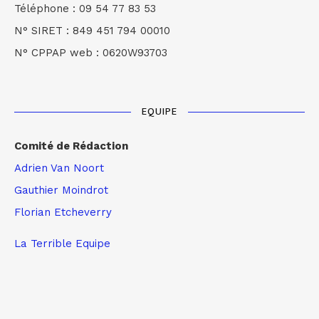
Téléphone : 09 54 77 83 53
N° SIRET : 849 451 794 00010
N° CPPAP web : 0620W93703
EQUIPE
Comité de Rédaction
Adrien Van Noort
Gauthier Moindrot
Florian Etcheverry
La Terrible Equipe