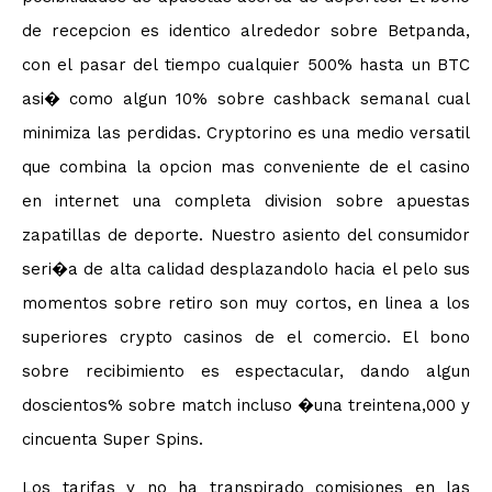
de recepcion es identico alrededor sobre Betpanda,
con el pasar del tiempo cualquier 500% hasta un BTC
asi� como algun 10% sobre cashback semanal cual
minimiza las perdidas. Cryptorino es una medio versatil
que combina la opcion mas conveniente de el casino
en internet una completa division sobre apuestas
zapatillas de deporte. Nuestro asiento del consumidor
seri�a de alta calidad desplazandolo hacia el pelo sus
momentos sobre retiro son muy cortos, en linea a los
superiores crypto casinos de el comercio. El bono
sobre recibimiento es espectacular, dando algun
doscientos% sobre match incluso �una treintena,000 y
cincuenta Super Spins.
Los tarifas y no ha transpirado comisiones en las