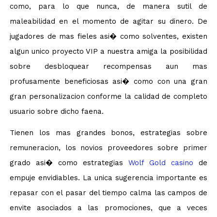
como, para lo que nunca, de manera sutil de
maleabilidad en el momento de agitar su dinero. De
jugadores de mas fieles asi� como solventes, existen
algun unico proyecto VIP a nuestra amiga la posibilidad
sobre desbloquear recompensas aun mas
profusamente beneficiosas asi� como con una gran
gran personalizacion conforme la calidad de completo
usuario sobre dicho faena.
Tienen los mas grandes bonos, estrategias sobre
remuneracion, los novios proveedores sobre primer
grado asi� como estrategias
Wolf Gold casino
de
empuje envidiables. La unica sugerencia importante es
repasar con el pasar del tiempo calma las campos de
envite asociados a las promociones, que a veces