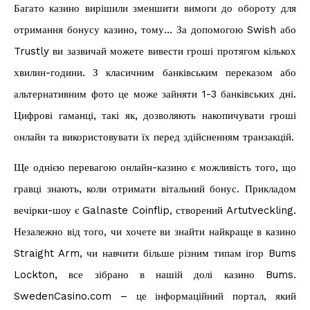
Багато казино вирішили зменшити вимоги до обороту для
отримання бонусу казино, тому… За допомогою Swish або
Trustly ви зазвичай можете вивести гроші протягом кількох
хвилин-години. З класичним банківським переказом або
альтернативним фото це може зайняти 1-3 банківських дні.
Цифрові гаманці, такі як, дозволяють накопичувати гроші
онлайн та використовувати їх перед здійсненням транзакцій.
Ще однією перевагою онлайн-казино є можливість того, що
гравці знають, коли отримати вітальний бонус. Прикладом
вечірки-шоу є Galnaste Coinflip, створений Artutveckling.
Незалежно від того, чи хочете ви знайти найкраще в казино
Straight Arm, чи навчити більше різним типам ігор Bums
Lockton, все зібрано в нашій долі казино Bums.
SwedenCasino.com – це інформаційний портал, який