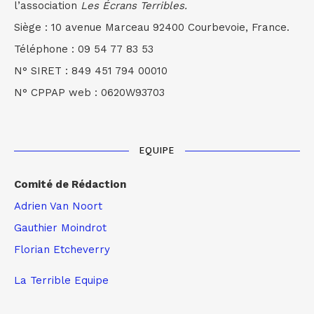
l’association
Les Écrans Terribles.
Siège : 10 avenue Marceau 92400 Courbevoie, France.
Téléphone : 09 54 77 83 53
N° SIRET : 849 451 794 00010
N° CPPAP web : 0620W93703
EQUIPE
Comité de Rédaction
Adrien Van Noort
Gauthier Moindrot
Florian Etcheverry
La Terrible Equipe