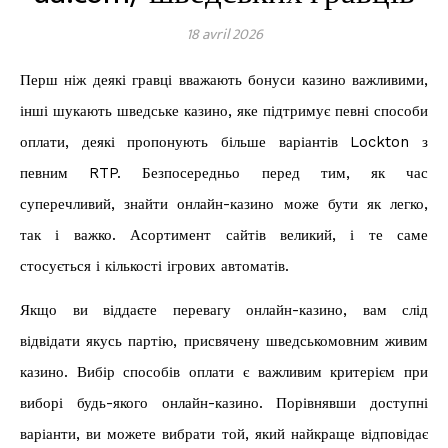
18 avril 2026
Перш ніж деякі гравці вважають бонуси казино важливими,
інші шукають шведське казино, яке підтримує певні способи
оплати, деякі пропонують більше варіантів Lockton з
певним RTP. Безпосередньо перед тим, як час
суперечливий, знайти онлайн-казино може бути як легко,
так і важко. Асортимент сайтів великий, і те саме
стосується і кількості ігрових автоматів.
Якщо ви віддаєте перевагу онлайн-казино, вам слід
відвідати якусь партію, присвячену шведськомовним живим
казино.
Вибір способів оплати є важливим критерієм при
виборі будь-якого онлайн-казино. Порівнявши доступні
варіанти, ви можете вибрати той, який найкраще відповідає