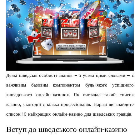
Деякі шведські особисті знання – з усіма цими словами – є
важливим базовим компонентом будь-якого успішного
«шведського онлайн-казино». Як виглядає такий список
казино, сьогодні є кілька професіоналів. Наразі ви знайдете
список 10 найкращих онлайн-казино для шведських гравців.
Вступ до шведського онлайн-казино