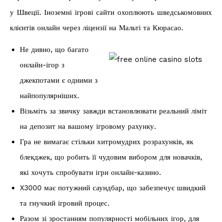
у Швеції. Іноземні ігрові сайти охоплюють шведськомовних
клієнтів онлайн через ліцензії на Мальті та Кюрасао.
Не дивно, що багато
онлайн-ігор з
джекпотами є одними з
найпопулярніших.
Візьміть за звичку завжди встановлювати реальний ліміт
на депозит на вашому ігровому рахунку.
Гра не вимагає стільки хитромудрих розрахунків, як
блекджек, що робить її чудовим вибором для новачків,
які хочуть спробувати ігри онлайн-казино.
X3000 має потужний саундбар, що забезпечує швидкий
та гнучкий ігровий процес.
Разом зі зростанням популярності мобільних ігор, для