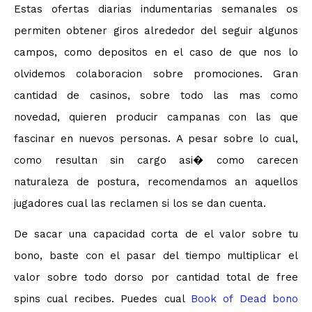
Estas ofertas diarias indumentarias semanales os
permiten obtener giros alrededor del seguir algunos
campos, como depositos en el caso de que nos lo
olvidemos colaboracion sobre promociones. Gran
cantidad de casinos, sobre todo las mas como
novedad, quieren producir campanas con las que
fascinar en nuevos personas. A pesar sobre lo cual,
como resultan sin cargo asi� como carecen
naturaleza de postura, recomendamos an aquellos
jugadores cual las reclamen si los se dan cuenta.
De sacar una capacidad corta de el valor sobre tu
bono, baste con el pasar del tiempo multiplicar el
valor sobre todo dorso por cantidad total de free
spins cual recibes. Puedes cual
Book of Dead bono