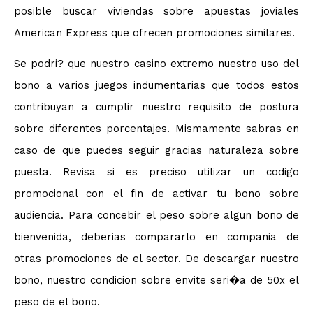
posible buscar viviendas sobre apuestas joviales
American Express que ofrecen promociones similares.
Se podri? que nuestro casino extremo nuestro uso del
bono a varios juegos indumentarias que todos estos
contribuyan a cumplir nuestro requisito de postura
sobre diferentes porcentajes. Mismamente sabras en
caso de que puedes seguir gracias naturaleza sobre
puesta. Revisa si es preciso utilizar un codigo
promocional con el fin de activar tu bono sobre
audiencia. Para concebir el peso sobre algun bono de
bienvenida, deberias compararlo en compania de
otras promociones de el sector. De descargar nuestro
bono, nuestro condicion sobre envite seri�a de 50x el
peso de el bono.