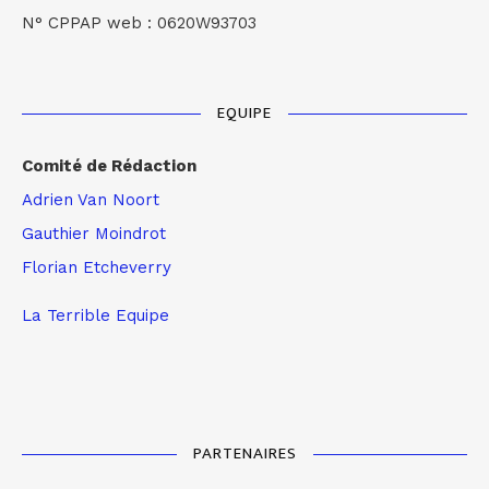
N° CPPAP web : 0620W93703
EQUIPE
Comité de Rédaction
Adrien Van Noort
Gauthier Moindrot
Florian Etcheverry
La Terrible Equipe
PARTENAIRES