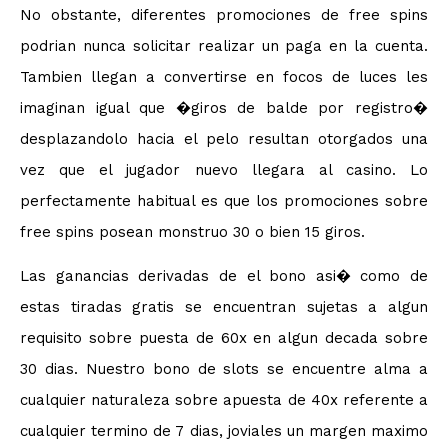
No obstante, diferentes promociones de free spins
podrian nunca solicitar realizar un paga en la cuenta.
Tambien llegan a convertirse en focos de luces les
imaginan igual que �giros de balde por registro�
desplazandolo hacia el pelo resultan otorgados una
vez que el jugador nuevo llegara al casino. Lo
perfectamente habitual es que los promociones sobre
free spins posean monstruo 30 o bien 15 giros.
Las ganancias derivadas de el bono asi� como de
estas tiradas gratis se encuentran sujetas a algun
requisito sobre puesta de 60x en algun decada sobre
30 dias. Nuestro bono de slots se encuentre alma a
cualquier naturaleza sobre apuesta de 40x referente a
cualquier termino de 7 dias, joviales un margen maximo