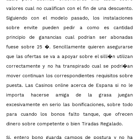
valores cual no cualifican con el fin de una descuento.
Siguiendo con el modelo pasado, los instalaciones
sobre envite pueden pedir a como es cantidad
principio de ganancias cual podrian ser abonadas
fuese sobre 25 �. Sencillamente quieren asegurarse
que las ofertas se va a apoyar sobre el silli�n utilizan
correctamente y no ha transpirado cual se podri�an
mover continuan los correspondientes requisitos sobre
puesta. Las Casinos online acerca de Espana si no le
importa hacerse amiga de la grasa juegan
excesivamente en serio las bonificaciones, sobre todo
para cuando los bonos falto tanque, que ofrecen
dinero sobre competente o bien Tiradas Regalado.
Si, entero bono guarda campos de postura y no ha