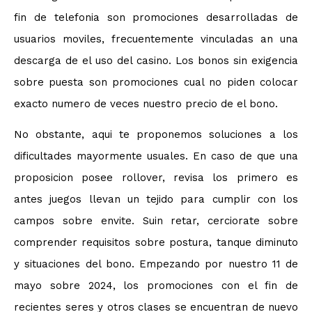
fin de telefonia son promociones desarrolladas de
usuarios moviles, frecuentemente vinculadas an una
descarga de el uso del casino. Los bonos sin exigencia
sobre puesta son promociones cual no piden colocar
exacto numero de veces nuestro precio de el bono.
No obstante, aqui te proponemos soluciones a los
dificultades mayormente usuales. En caso de que una
proposicion posee rollover, revisa los primero es
antes juegos llevan un tejido para cumplir con los
campos sobre envite. Suin retar, cerciorate sobre
comprender requisitos sobre postura, tanque diminuto
y situaciones del bono. Empezando por nuestro 11 de
mayo sobre 2024, los promociones con el fin de
recientes seres y otros clases se encuentran de nuevo