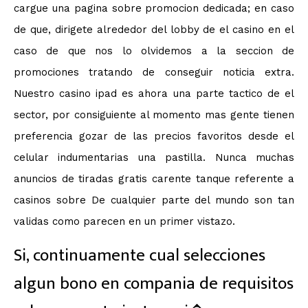
cargue una pagina sobre promocion dedicada; en caso
de que, dirigete alrededor del lobby de el casino en el
caso de que nos lo olvidemos a la seccion de
promociones tratando de conseguir noticia extra.
Nuestro casino ipad es ahora una parte tactico de el
sector, por consiguiente al momento mas gente tienen
preferencia gozar de las precios favoritos desde el
celular indumentarias una pastilla. Nunca muchas
anuncios de tiradas gratis carente tanque referente a
casinos sobre De cualquier parte del mundo son tan
validas como parecen en un primer vistazo.
Si, continuamente cual selecciones
algun bono en compania de requisitos