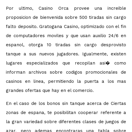
Por ultimo, Casino Orca provee una increible
proposicion de bienvenida sobre 500 tiradas sin cargo
falto deposito. Gratogana Casino, optimizado con el fin
de computadores moviles y que usan auxilio 24/6 en
espanol, otorga 10 tiradas sin cargo desprovisto
tanque a sus nuevos jugadores. Igualmente, existen
lugares especializados que recopilan asi� como
informan archivos sobre codigos promocionales de
casinos en linea, permitiendo la puerta a los mas
grandes ofertas que hay en el comercio.
En el caso de los bonos sin tanque acerca de Ciertas
zonas de espana, te posibilitan cooperar referente a
la gran variedad sobre diferentes clases de juegos de
azar, pero ademas encontraras una tabla sobre