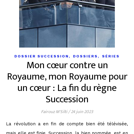
,
,
DOSSIER SUCCESSION
DOSSIERS
SÉRIES
Mon cœur contre un
Royaume, mon Royaume pour
un cœur : La fin du règne
Succession
Fairouz M'Silti
/
24 juin 2023
La révolution a en fin de compte bien été télévisée,
mais elle est finie. Succession, la bien nommée, est en