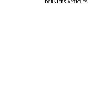
DERNIERS ARTICLES
Propaganda Wizard of Oz Rtp $1 depo
2023 Wikipedia