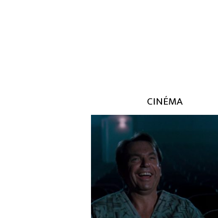
Choy Sun Doa Betting fifty free spin
marco polo egyptian revival positio
totally free revolves team Brazil slo
casino Online video game View 元弁
法律ライター福谷陽子ライター事務
HARUKA
CINÉMA