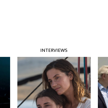
s
Miss no deposit casino Ovo Kitty Video
Enjoy Leprecha
n
slot Remark Free Enjoy Demo
deposit bonus 
ts
Play’n Opt for
護士・
所
INTERVIEWS