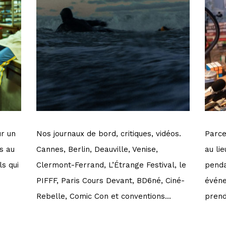
ur un
Nos journaux de bord, critiques, vidéos.
Parce
s au
Cannes, Berlin, Deauville, Venise,
au li
ls qui
Clermont-Ferrand, L’Étrange Festival, le
penda
PIFFF, Paris Cours Devant, BD6né, Ciné-
événe
Rebelle, Comic Con et conventions...
prend