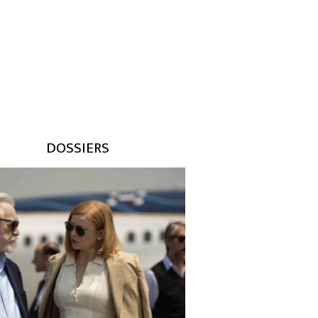
un Happens casino 22bet no
codes Egypt because of the
 Free to your Casino Pearls
DOSSIERS