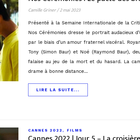
Camille Griner
/
2 mai 2023
Présenté à la Semaine Internationale de la Crit
Nos Cérémonies dresse le portrait audacieux d’
par le biais d’un amour fraternel viscéral. Royan
Tony (Simon Baur) et Noé (Raymond Baur), deux
falaise au jeu de la mort et du hasard. La cam
drame à bonne distance…
LIRE LA SUITE...
,
CANNES 2022
FILMS
Cannes 2022 l Jour 5 – La croisièr