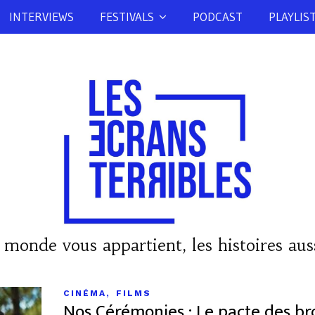
INTERVIEWS
FESTIVALS
PODCAST
PLAYLIS
 monde vous appartient, les histoires auss
,
CINÉMA
FILMS
Nos Cérémonies : Le pacte des br