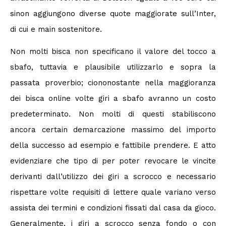
sinon aggiungono diverse quote maggiorate sull’Inter,
di cui e main sostenitore.
Non molti bisca non specificano il valore del tocco a
sbafo, tuttavia e plausibile utilizzarlo e sopra la
passata proverbio; ciononostante nella maggioranza
dei bisca online volte giri a sbafo avranno un costo
predeterminato. Non molti di questi stabiliscono
ancora certain demarcazione massimo del importo
della successo ad esempio e fattibile prendere. E atto
evidenziare che tipo di per poter revocare le vincite
derivanti dall’utilizzo dei giri a scrocco e necessario
rispettare volte requisiti di lettere quale variano verso
assista dei termini e condizioni fissati dal casa da gioco.
Generalmente, i giri a scrocco senza fondo o con