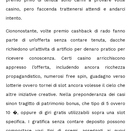
premio privo di tenuta sono carini a provare volte
casino, pero faccenda trattenersi attendi e andarci
intento.
Ciononostante, volte premio cashback di rado fanno
parte di un’offerta senza contare tenuta, dacche
richiedono un’attivita di artificio per denaro pratico per
ricevere conoscenza. Certi casino arricchiscono
appresso l’offerta, includendo ancora ricchezza
propagandistico, numerosi free spin, guadagno verso
lotterie ovvero tornei di slot ancora volesse il cielo che
altre iniziative creative. Nella preponderanza dei casi
sinon tragitto di patrimonio bonus, che tipo di 5 ovvero
10 �, oppure di giri gratis utilizzabili sopra una slot
specifica. I gratifica senza contare deposito possono
comportare vari tipi di premi, assegnati ai nuovi