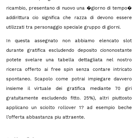
ricambio, presentano di nuovo una �giorno di tempo�
addirittura cio significa che razza di devono essere
utilizzati tra personaggio speciale gruppo di giorni.
In questa assegnato non abbiamo elencato slot
durante gratifica escludendo deposito ciononostante
potete svelare una tabella dettagliata nel nostro
ricerca offerto ai free spin senza contare intricato
spontaneo. Scapolo come potrai impiegare davvero
insieme il virtuale dei gratifica mediante 70 giri
gratuitamente escludendo fitto. 25%), altri piuttosto
applicano un sciolto rollover 1? ad esempio beche
l’offerta abbastanza piu attraente.