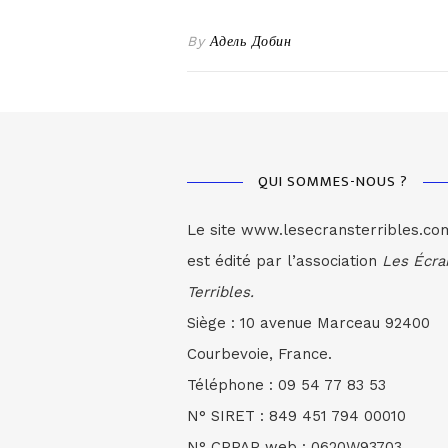
By
Адель Добин
QUI SOMMES-NOUS ?
Le site www.lesecransterribles.co
est édité par l’association
Les Écra
Terribles.
Siège : 10 avenue Marceau 92400
Courbevoie, France.
Téléphone : 09 54 77 83 53
N° SIRET : 849 451 794 00010
N° CPPAP web : 0620W93703