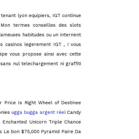
tenant lyon equipiers, IGT continue
Mon termes conseilles des slots
fameuses habitudes ou un internent
ns casinos legerement IGT , ! vous
ipe vous propose ainsi avec cette
sans nul telechargement ni graffiti
 Price Is Right Wheel of Destinee
onies
ugga bugga argent réel
Candy
 Enchanted Unicorn Triple Chance
s Le bon $75,000 Pyramid Paire Da