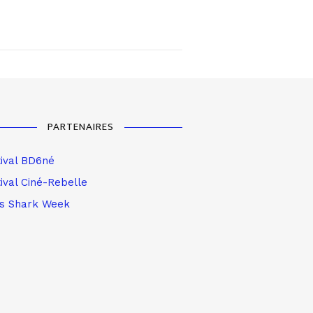
PARTENAIRES
tival BD6né
ival Ciné-Rebelle
is Shark Week