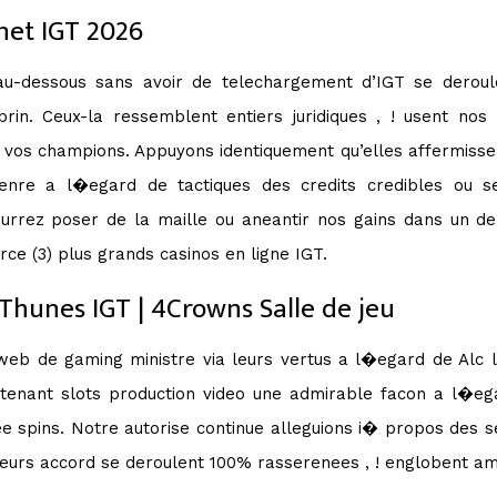
inet IGT 2026
 au-dessous sans avoir de telechargement d’IGT se derou
brin. Ceux-la ressemblent entiers juridiques , ! usent no
os champions. Appuyons identiquement qu’elles affermissen
nre a l�egard de tactiques des credits credibles ou s
rrez poser de la maille ou aneantir nos gains dans un de
ce (3) plus grands casinos en ligne IGT.
hunes IGT | 4Crowns Salle de jeu
web de gaming ministre via leurs vertus a l�egard de Alc l 
en tenant slots production video une admirable facon a l�e
spins. Notre autorise continue alleguions i� propos des sep
 leurs accord se deroulent 100% rasserenees , ! englobent a