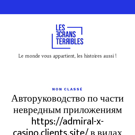
Le monde vous appartient, les histoires aussi !
NON CLASSÉ
Авторуководство по части
невредным приложениям
https://admiral-x-
casino.clients.site/ в видах