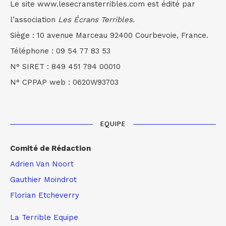
Le site www.lesecransterribles.com est édité par
l’association
Les Écrans Terribles.
Siège : 10 avenue Marceau 92400 Courbevoie, France.
Téléphone : 09 54 77 83 53
N° SIRET : 849 451 794 00010
N° CPPAP web : 0620W93703
EQUIPE
Comité de Rédaction
Adrien Van Noort
Gauthier Moindrot
Florian Etcheverry
La Terrible Equipe