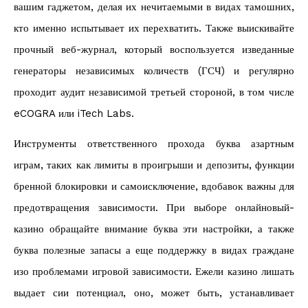
вашим гаджетом, делая их нечитаемыми в видах тамошних,
кто именно испытывает их перехватить. Также выискивайте
прочный веб-журнал, который воспользуется изведанные
генераторы независимых количеств (ГСЧ) и регулярно
проходит аудит независимой третьей стороной, в том числе
eCOGRA или iTech Labs.
Инструменты ответственного прохода буква азартным
играм, таких как лимиты в проигрыши и депозиты, функции
бренной блокировки и самоисключение, вдобавок важны для
предотвращения зависимости. При выборе онлайновый-
казино обращайте внимание буква эти настройки, а также
буква полезные запасы а еще поддержку в видах граждане
изо проблемами игровой зависимости. Ежели казино лишать
выдает сии потенциал, оно, может быть, устанавливает