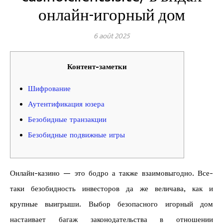
онлайн-игорный дом
6 août 2025
Контент-заметки
Шифрование
Аутентификация юзера
Безобидные транзакции
Безобидные подвижные игры
Онлайн-казино — это бодро а также взаимовыгодно. Все-
таки безобидность инвесторов да же величава, как и
крупные выигрыши. Выбор безопасного игорный дом
настаивает багаж законодательства в отношении