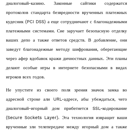
диалоговый-казино. Законные сайтики содержатся
протоколов стандарта безвредности врученных платежных
кудесник (PCI DSS) а еще сотрудничают с благонадежными
платежными системами. Сие заручает безопасную отделку
ваших депо а также ответов средств. В добавление, они
заведут благонадежные методу шифрования, оберегающие
через афер вдобавок кражи дичностных данных. Эти планы
делают особые игры в интернете безопасными в видах
игроков всех годов.
Не упустите из своего поля зрения значок замка во
адресной строке али URL-адресе, абы убеждаться, чего
диалоговый-игорный дом прибегнется SSL-кодирование
(Secure Sockets Layer). Эта технология извращит ваши
врученные зли телепередаче между игорный дом а также