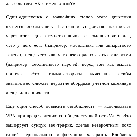
альтернатива: «Кто именно вам?»
Один-одинехонек с важнейших этапов этого движения
является опознавание. Настоящий устройство настаивает
через юзера доказательства личика с помощью чего-или,
чего у него есть (например, мобильника или аппаратного
токена), а еще чего-или, чего некто располагать сведениями
(например, собственного пароля), перед тем как выдать
пропуск. Этот гамма-алгоритм выяснения особы
значительно снижает вероятие абордажа учетной календарь
а еще мошенничеств.
Еще один способ повысить безобидность — использовать
VPN при представлению во общедоступной сеть Wi-Fi. Это
зашифрует сундук веб-трафик, сделав невероятным пояс
вашей персональною информации хакерами. Вдобавок