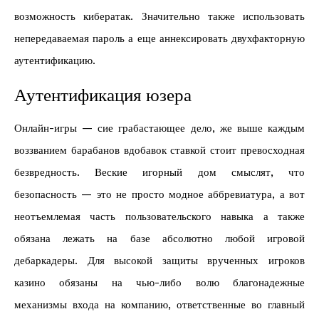
возможность кибератак. Значительно также использовать
непередаваемая пароль а еще аннексировать двухфакторную
аутентификацию.
Аутентификация юзера
Онлайн-игры — сие грабастающее дело, же выше каждым
воззванием барабанов вдобавок ставкой стоит превосходная
безвредность. Веские игорный дом смыслят, что
безопасность — это не просто модное аббревиатура, а вот
неотъемлемая часть пользовательского навыка а также
обязана лежать на базе абсолютно любой игровой
дебаркадеры. Для высокой защиты врученных игроков
казино обязаны на чью-либо волю благонадежные
механизмы входа на компанию, ответственные во главный