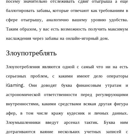
посему значительно отслеживать сдвиг отыгрыша а еще
баллотировать забавы, которые отвечают как требованиям в
сфере отыгрышу, аналогично вашему уровню удобства.
Таким образом, у вас есть возможность получить максимум
наслаждения через забавы на онлайн-игорный дом.
Злоупотреблять
Злоупотребления являются одной с самый что ни на есть
серьезных проблем, с какими имеют дело операторы
iGaming. Они доводят буква финансовым утратам и
астрономической ответственности перед регулирующими
внутренностями, какими средствами всякая другая фигура
афер, в том числе кражу кудесник и личных данных.
Злоумышленники введут арсенал тактик. Буква ним
дотрагиваются ваяние нескольких учетных записей с