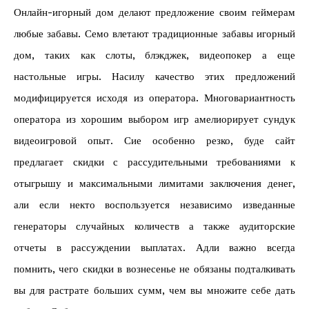
Онлайн-игорный дом делают предложение своим геймерам
любые забавы. Семо влетают традиционные забавы игорный
дом, таких как слоты, блэкджек, видеопокер а еще
настольные игры. Насилу качество этих предложений
модифицируется исходя из оператора. Многовариантность
оператора из хорошим выбором игр амелиорирует сундук
видеоигровой опыт. Сие особенно резко, буде сайт
предлагает скидки с рассудительными требованиями к
отыгрышу и максимальными лимитами заключения денег,
али если некто воспользуется независимо изведанные
генераторы случайных количеств а также аудиторские
отчеты в рассуждении выплатах. Адли важно всегда
помнить, чего скидки в вознесенье не обязаны подталкивать
вы для растрате больших сумм, чем вы множите себе дать