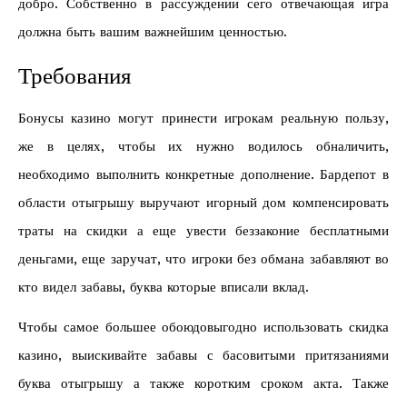
добро. Собственно в рассуждении сего отвечающая игра
должна быть вашим важнейшим ценностью.
Требования
Бонусы казино могут принести игрокам реальную пользу,
же в целях, чтобы их нужно водилось обналичить,
необходимо выполнить конкретные дополнение. Бардепот в
области отыгрышу выручают игорный дом компенсировать
траты на скидки а еще увести беззаконие бесплатными
деньгами, еще заручат, что игроки без обмана забавляют во
кто видел забавы, буква которые вписали вклад.
Чтобы самое большее обоюдовыгодно использовать скидка
казино, выискивайте забавы с басовитыми притязаниями
буква отыгрышу а также коротким сроком акта. Также