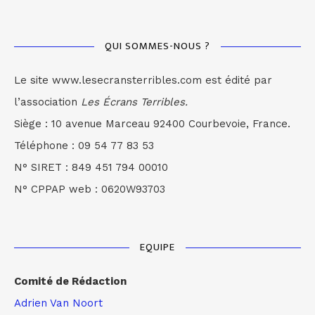
QUI SOMMES-NOUS ?
Le site www.lesecransterribles.com est édité par
l’association
Les Écrans Terribles.
Siège : 10 avenue Marceau 92400 Courbevoie, France.
Téléphone : 09 54 77 83 53
N° SIRET : 849 451 794 00010
N° CPPAP web : 0620W93703
EQUIPE
Comité de Rédaction
Adrien Van Noort