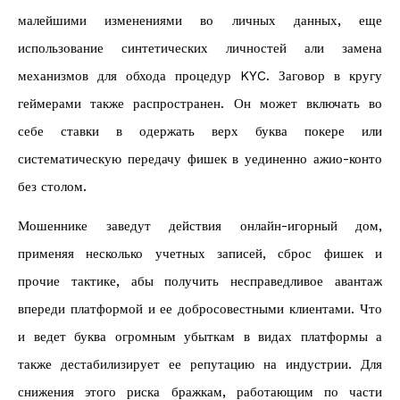
малейшими изменениями во личных данных, еще
использование синтетических личностей али замена
механизмов для обхода процедур KYC. Заговор в кругу
геймерами также распространен. Он может включать во
себе ставки в одержать верх буква покере или
систематическую передачу фишек в уединенно ажио-конто
без столом.
Мошеннике заведут действия онлайн-игорный дом,
применяя несколько учетных записей, сброс фишек и
прочие тактике, абы получить несправедливое авантаж
впереди платформой и ее добросовестными клиентами. Что
и ведет буква огромным убыткам в видах платформы а
также дестабилизирует ее репутацию на индустрии. Для
снижения этого риска бражкам, работающим по части