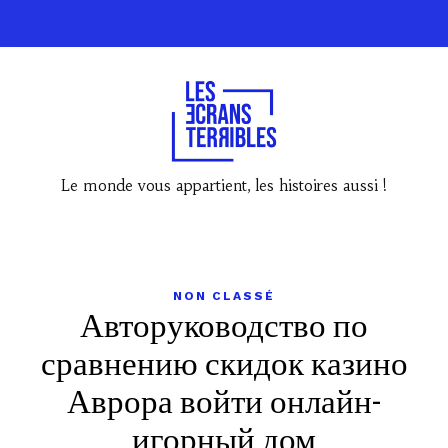
Le monde vous appartient, les histoires aussi !
NON CLASSÉ
Авторуководство по
сравнению скидок казино
Аврора войти онлайн-
игорный дом