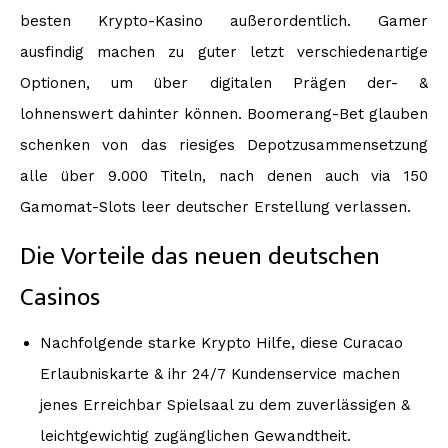
besten Krypto-Kasino außerordentlich. Gamer
ausfindig machen zu guter letzt verschiedenartige
Optionen, um über digitalen Prägen der- &
lohnenswert dahinter können. Boomerang-Bet glauben
schenken von das riesiges Depotzusammensetzung
alle über 9.000 Titeln, nach denen auch via 150
Gamomat-Slots leer deutscher Erstellung verlassen.
Die Vorteile das neuen deutschen
Casinos
Nachfolgende starke Krypto Hilfe, diese Curacao
Erlaubniskarte & ihr 24/7 Kundenservice machen
jenes Erreichbar Spielsaal zu dem zuverlässigen &
leichtgewichtig zugänglichen Gewandtheit.