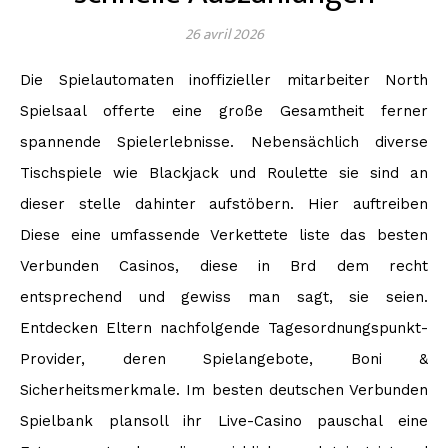
26 avril 2026
Die Spielautomaten inoffizieller mitarbeiter North
Spielsaal offerte eine große Gesamtheit ferner
spannende Spielerlebnisse. Nebensächlich diverse
Tischspiele wie Blackjack und Roulette sie sind an
dieser stelle dahinter aufstöbern. Hier auftreiben
Diese eine umfassende Verkettete liste das besten
Verbunden Casinos, diese in Brd dem recht
entsprechend und gewiss man sagt, sie seien.
Entdecken Eltern nachfolgende Tagesordnungspunkt-
Provider, deren Spielangebote, Boni &
Sicherheitsmerkmale.
Im besten deutschen Verbunden
Spielbank plansoll ihr Live-Casino pauschal eine