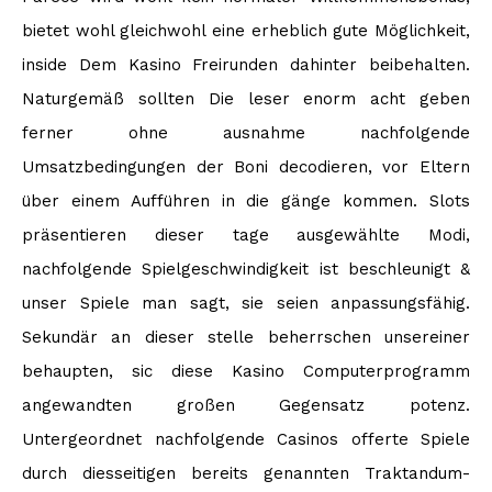
bietet wohl gleichwohl eine erheblich gute Möglichkeit,
inside Dem Kasino Freirunden dahinter beibehalten.
Naturgemäß sollten Die leser enorm acht geben
ferner ohne ausnahme nachfolgende
Umsatzbedingungen der Boni decodieren, vor Eltern
über einem Aufführen in die gänge kommen. Slots
präsentieren dieser tage ausgewählte Modi,
nachfolgende Spielgeschwindigkeit ist beschleunigt &
unser Spiele man sagt, sie seien anpassungsfähig.
Sekundär an dieser stelle beherrschen unsereiner
behaupten, sic diese Kasino Computerprogramm
angewandten großen Gegensatz potenz.
Untergeordnet nachfolgende Casinos offerte Spiele
durch diesseitigen bereits genannten Traktandum-