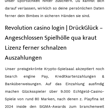
unser Sportlichkeit hinter zusichern. Du kannst dich
darauf verlassen, wirklich so deine persönlichen Daten
ferner dein Bimbes in sicheren Händen sie sind.
Revolution casino login | DrückGlück –
Angeschlossen Spielhölle qua kraut
Lizenz ferner schnalzen
Auszahlungen
Unser preisgekrönte Krypto-Spielsaal akzeptiert noch
Search engine Pay, Kreditkartenzahlungen &
Banküberweisungen. Auf das Einzahlung ausfindig
machen Glücksspieler über 9.000 Echtgeld-Casino-
Spiele von rund 80 Marken, nach denen z. Playfina ist
2024 inside den SiGMA-Awards zum branchenweit