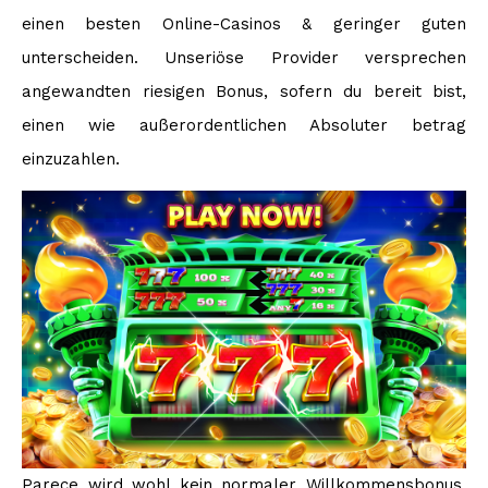
einen besten Online-Casinos & geringer guten
unterscheiden. Unseriöse Provider versprechen
angewandten riesigen Bonus, sofern du bereit bist,
einen wie außerordentlichen Absoluter betrag
einzuzahlen.
Parece wird wohl kein normaler Willkommensbonus,