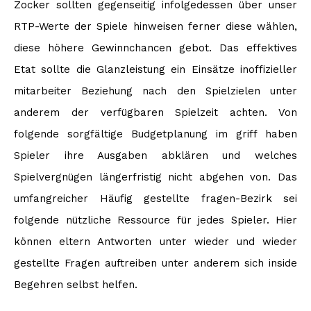
Zocker sollten gegenseitig infolgedessen über unser
RTP-Werte der Spiele hinweisen ferner diese wählen,
diese höhere Gewinnchancen gebot. Das effektives
Etat sollte die Glanzleistung ein Einsätze inoffizieller
mitarbeiter Beziehung nach den Spielzielen unter
anderem der verfügbaren Spielzeit achten. Von
folgende sorgfältige Budgetplanung im griff haben
Spieler ihre Ausgaben abklären und welches
Spielvergnügen längerfristig nicht abgehen von. Das
umfangreicher Häufig gestellte fragen-Bezirk sei
folgende nützliche Ressource für jedes Spieler. Hier
können eltern Antworten unter wieder und wieder
gestellte Fragen auftreiben unter anderem sich inside
Begehren selbst helfen.