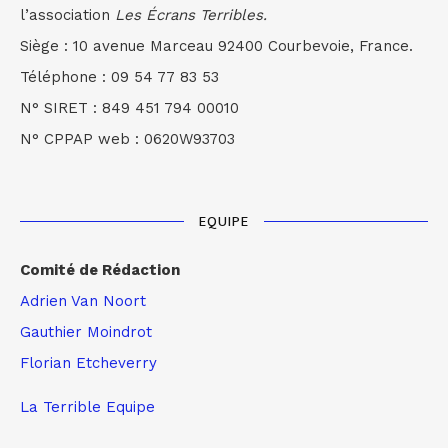
l’association
Les Écrans Terribles.
Siège : 10 avenue Marceau 92400 Courbevoie, France.
Téléphone : 09 54 77 83 53
N° SIRET : 849 451 794 00010
N° CPPAP web : 0620W93703
EQUIPE
Comité de Rédaction
Adrien Van Noort
Gauthier Moindrot
Florian Etcheverry
La Terrible Equipe