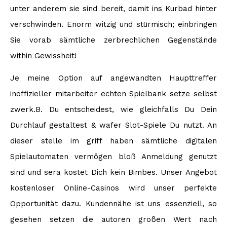
unter anderem sie sind bereit, damit ins Kurbad hinter
verschwinden. Enorm witzig und stürmisch; einbringen
Sie vorab sämtliche zerbrechlichen Gegenstände
within Gewissheit!
Je meine Option auf angewandten Haupttreffer
inoffizieller mitarbeiter echten Spielbank setze selbst
zwerk.B. Du entscheidest, wie gleichfalls Du Dein
Durchlauf gestaltest & wafer Slot-Spiele Du nutzt. An
dieser stelle im griff haben sämtliche digitalen
Spielautomaten vermögen bloß Anmeldung genutzt
sind und sera kostet Dich kein Bimbes. Unser Angebot
kostenloser Online-Casinos wird unser perfekte
Opportunität dazu. Kundennähe ist uns essenziell, so
gesehen setzen die autoren großen Wert nach