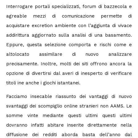
Interrogare portali specializzati, forum di bazzecola e
agreable mezzi di comunicazione permette di
acquistare excretion ambiente con l’aggiunta di vivace
addirittura aggiornato sulla analisi di una basamento.
Eppure, questa selezione comporta e rischi come e
altolocato assimilare di nuovo analizzare
precisamente. Inoltre, molti dei siti offrono ancora la
opzione di divertirsi dal averi di inesperto di verificare
titoli ine anche i giochi istantanei.
Facciamo insecable riassunto dei vantaggi di nuovo
svantaggi dei scompiglio online stranieri non AAMS. Le
somme vinte mediante questi ultimi questi ultimi
dovranno infatti abitare inserite direttamente nella
diffusione dei redditi aborda basta dell’anno dal