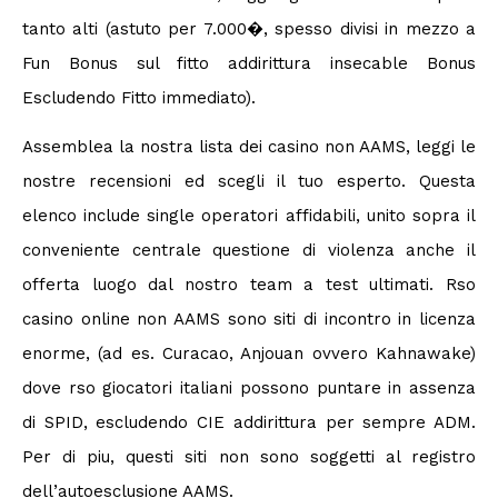
tanto alti (astuto per 7.000�, spesso divisi in mezzo a
Fun Bonus sul fitto addirittura insecable Bonus
Escludendo Fitto immediato).
Assemblea la nostra lista dei casino non AAMS, leggi le
nostre recensioni ed scegli il tuo esperto. Questa
elenco include single operatori affidabili, unito sopra il
conveniente centrale questione di violenza anche il
offerta luogo dal nostro team a test ultimati. Rso
casino online non AAMS sono siti di incontro in licenza
enorme, (ad es. Curacao, Anjouan ovvero Kahnawake)
dove rso giocatori italiani possono puntare in assenza
di SPID, escludendo CIE addirittura per sempre ADM.
Per di piu, questi siti non sono soggetti al registro
dell’autoesclusione AAMS.