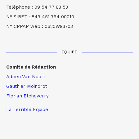
Téléphone : 09 54 77 83 53
N° SIRET : 849 451 794 00010
N° CPPAP web : 0620W93703
EQUIPE
Comité de Rédaction
Adrien Van Noort
Gauthier Moindrot
Florian Etcheverry
La Terrible Equipe