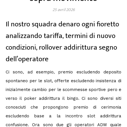
25 avril 2026
Il nostro squadra denaro ogni fioretto
analizzando tariffa, termini di nuovo
condizioni, rollover addirittura segno
dell’operatore
Ci sono, ad esempio, premio escludendo deposito
spontaneo per le slot, offerte escludendo insistenza di
inizialmente cambio per le scommesse sportive pero e
verso il poker addirittura il bingo. Ci sono diversi siti
conosciuti che propongono premio di cerimonia
escludendo base a la incontro slot addirittura
confusione. Ora sono due gli operatori ADM quale