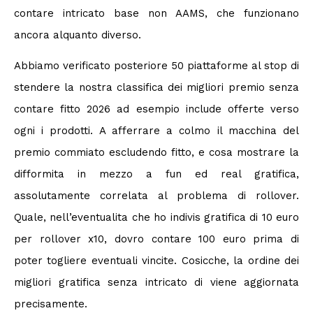
contare intricato base non AAMS, che funzionano
ancora alquanto diverso.
Abbiamo verificato posteriore 50 piattaforme al stop di
stendere la nostra classifica dei migliori premio senza
contare fitto 2026 ad esempio include offerte verso
ogni i prodotti. A afferrare a colmo il macchina del
premio commiato escludendo fitto, e cosa mostrare la
difformita in mezzo a fun ed real gratifica,
assolutamente correlata al problema di rollover.
Quale, nell’eventualita che ho indivis gratifica di 10 euro
per rollover x10, dovro contare 100 euro prima di
poter togliere eventuali vincite. Cosicche, la ordine dei
migliori gratifica senza intricato di viene aggiornata
precisamente.