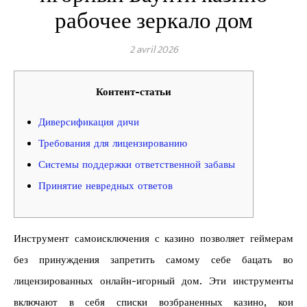
рабочее зеркало дом
2 avril 2026
Контент-статьи
Диверсификация дичи
Требования для лицензированию
Системы поддержки ответственной забавы
Принятие невредных ответов
Инструмент самоисключения с казино позволяет геймерам
без принуждения запретить самому себе бацать во
лицензированных онлайн-игорный дом. Эти инструменты
включают в себя списки возбраненных казино, кои