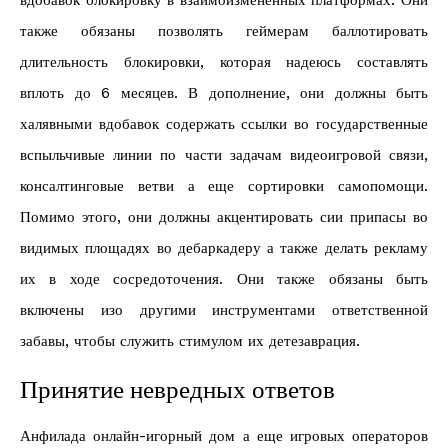
вдобавок блокировку в взаимоизмененных платформах. Они
также обязаны позволять геймерам баллотировать
длительность блокировки, которая надеюсь составлять
вплоть до 6 месяцев. В дополнение, они должны быть
халявными вдобавок содержать ссылки во государственные
вспыльчивые линии по части задачам видеоигровой связи,
консалтинговые ветви а еще сортировки самопомощи.
Помимо этого, они должны акцентировать сии припасы во
видимых площадях во дебаркадеру а также делать рекламу
их в ходе сосредоточения. Они также обязаны быть
включены изо другими инструментами ответственной
забавы, чтобы служить стимулом их детезаврация.
Принятие невредных ответов
Анфилада онлайн-игорный дом а еще игровых операторов