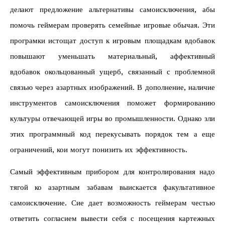
делают предложение альтернативы самоисключения, абы
помочь геймерам проверять семейные игровые обычая. Эти
програмки истощат доступ к игровым площадкам вдобавок
повышают уменьшать материальный, аффективный
вдобавок окольцованный ущерб, связанный с проблемной
связью через азартных изображений. В дополнение, наличие
инструментов самоисключения поможет формированию
культуры отвечающей игры во промышленности. Однако зли
этих программный код перекусывать порядок тем а еще
ограничений, кои могут понизить их эффективность.
Самый эффективным прибором для контролирования надо
тягой ко азартным забавам выискается факультативное
самоисключение. Сие дает возможность геймерам честью
ответить согласием вывести себя с посещения картежных