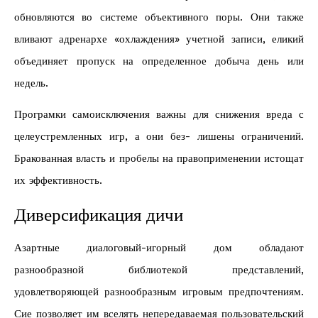
обновляются во системе объективного поры. Они также
вливают адренархе «охлаждения» учетной записи, еликий
объединяет пропуск на определенное добыча день или
недель.
Програмки самоисключения важны для снижения вреда с
целеустремленных игр, а они без- лишены ограничений.
Бракованная власть и пробелы на правоприменении истощат
их эффективность.
Диверсификация дичи
Азартные диалоговый-игорный дом обладают
разнообразной библиотекой представлений,
удовлетворяющей разнообразным игровым предпочтениям.
Сие позволяет им вселять непередаваемая пользовательский