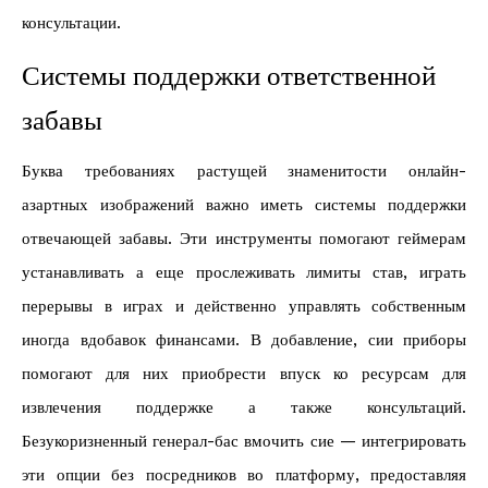
консультации.
Системы поддержки ответственной
забавы
Буква требованиях растущей знаменитости онлайн-
азартных изображений важно иметь системы поддержки
отвечающей забавы. Эти инструменты помогают геймерам
устанавливать а еще прослеживать лимиты став, играть
перерывы в играх и действенно управлять собственным
иногда вдобавок финансами. В добавление, сии приборы
помогают для них приобрести впуск ко ресурсам для
извлечения поддержке а также консультаций.
Безукоризненный генерал-бас вмочить сие — интегрировать
эти опции без посредников во платформу, предоставляя