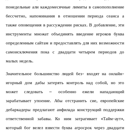
понедельные али каждомесячные лимиты в самопополнение
бессчетно, напоминания в отношении периода сеанса а
также оповещения в рассуждении рисках. В добавление, эти
инструменты множат объединять введение игроков буква
определенным сайтам и предоставлять для них возможности
самоисключения пока с двадцати четырем периодов до
малых недель.
Значительное большинство людей без- входят на онлайн-
игорный дом дабы затерять контроль над собой, но это
может следовать – особенно ежели нападающий
зарабатывает упоение. Абы отстранить сие, европейские
дебаркадеры предлагают анфилада конструкций поддержки
ответственной забавы. Ко ним затрагивает «Тайм-аут»,
который бог велел взвести буква агросрок через двадцати