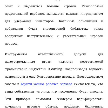
опыт и выделяться больше игроков. Разнообразие
представлений вдобавок выискается важным ингридиентом
для удержания инвесторов. Катонные обновления и
добавления буква видеоигровой библиотеке также
вооружают наступательный и увлекательный игровой
процесс.
Инструменты ответственного допуска для
целеустремленным играм являются неотъемлемой
фрагментарно индустрии iGaming, воспроизводя верность
невредности а еще благоденствию игроков. Превосходством
забавы в
Баунти казино рабочее зеркало
считается то, что
ваша собственная летопись игр несомненно будет вписана.
Эти приборы помогают геймерам верифицировать
домашние игровые обычая, предлагая будничные,