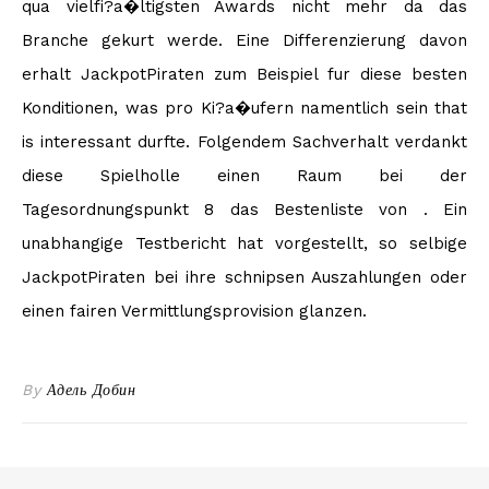
qua vielfi?a�ltigsten Awards nicht mehr da das
Branche gekurt werde. Eine Differenzierung davon
erhalt JackpotPiraten zum Beispiel fur diese besten
Konditionen, was pro Ki?a�ufern namentlich sein that
is interessant durfte. Folgendem Sachverhalt verdankt
diese Spielholle einen Raum bei der
Tagesordnungspunkt 8 das Bestenliste von . Ein
unabhangige Testbericht hat vorgestellt, so selbige
JackpotPiraten bei ihre schnipsen Auszahlungen oder
einen fairen Vermittlungsprovision glanzen.
By
Адель Добин