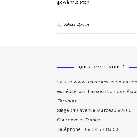
gewährleisten.
By
Адель Добин
QUI SOMMES-NOUS ?
Le site www.lesecransterribles.co
est édité par l’association
Les Écra
Terribles.
Siège : 10 avenue Marceau 92400
Courbevoie, France.
Téléphone : 09 54 77 83 53