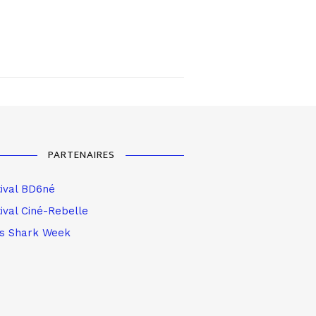
PARTENAIRES
tival BD6né
ival Ciné-Rebelle
is Shark Week