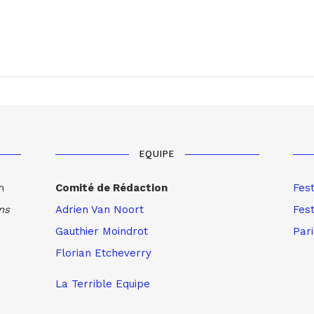
EQUIPE
m
Comité de Rédaction
Fes
ns
Adrien Van Noort
Fest
Gauthier Moindrot
Par
Florian Etcheverry
La Terrible Equipe