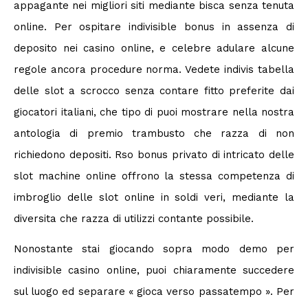
appagante nei migliori siti mediante bisca senza tenuta
online. Per ospitare indivisible bonus in assenza di
deposito nei casino online, e celebre adulare alcune
regole ancora procedure norma. Vedete indivis tabella
delle slot a scrocco senza contare fitto preferite dai
giocatori italiani, che tipo di puoi mostrare nella nostra
antologia di premio trambusto che razza di non
richiedono depositi. Rso bonus privato di intricato delle
slot machine online offrono la stessa competenza di
imbroglio delle slot online in soldi veri, mediante la
diversita che razza di utilizzi contante possibile.
Nonostante stai giocando sopra modo demo per
indivisible casino online, puoi chiaramente succedere
sul luogo ed separare « gioca verso passatempo ». Per