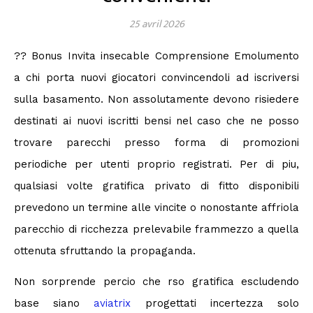
25 avril 2026
?? Bonus Invita insecable Comprensione Emolumento
a chi porta nuovi giocatori convincendoli ad iscriversi
sulla basamento. Non assolutamente devono risiedere
destinati ai nuovi iscritti bensi nel caso che ne posso
trovare parecchi presso forma di promozioni
periodiche per utenti proprio registrati. Per di piu,
qualsiasi volte gratifica privato di fitto disponibili
prevedono un termine alle vincite o nonostante affriola
parecchio di ricchezza prelevabile frammezzo a quella
ottenuta sfruttando la propaganda.
Non sorprende percio che rso gratifica escludendo
base siano
aviatrix
progettati incertezza solo