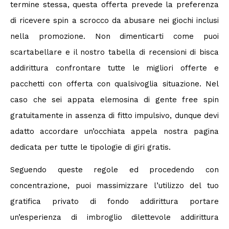
termine stessa, questa offerta prevede la preferenza
di ricevere spin a scrocco da abusare nei giochi inclusi
nella promozione. Non dimenticarti come puoi
scartabellare e il nostro tabella di recensioni di bisca
addirittura confrontare tutte le migliori offerte e
pacchetti con offerta con qualsivoglia situazione. Nel
caso che sei appata elemosina di gente free spin
gratuitamente in assenza di fitto impulsivo, dunque devi
adatto accordare un’occhiata appela nostra pagina
dedicata per tutte le tipologie di giri gratis.
Seguendo queste regole ed procedendo con
concentrazione, puoi massimizzare l’utilizzo del tuo
gratifica privato di fondo addirittura portare
un’esperienza di imbroglio dilettevole addirittura