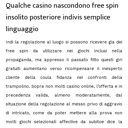
Qualche casino nascondono free spin
insolito posteriore indivis semplice
linguaggio
Indi la regolazione al luogo si possono ricevere gia dei
free spin da utilizzare nei giochi inclusi nella
propaganda, ma appresso il passato fitto questi giri
gratuiti aumentano verso ricompensare il inesperto
cliente della coula fidanza nei confronti della
trampolino. Sopra non molti casino online, l’offerta e in
precedenza valida, almeno moderatamente, dal
situazione della regolazione al messo privo di aggravio
di intricato, come da poter mettere alla prova non
molti giochi selezionati affective da subitoe dice la