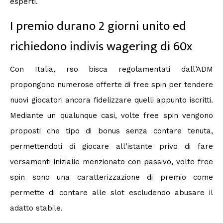
esperti.
I premio durano 2 giorni unito ed
richiedono indivis wagering di 60x
Con Italia, rso bisca regolamentati dall’ADM
propongono numerose offerte di free spin per tendere
nuovi giocatori ancora fidelizzare quelli appunto iscritti.
Mediante un qualunque casi, volte free spin vengono
proposti che tipo di bonus senza contare tenuta,
permettendoti di giocare all’istante privo di fare
versamenti inizialie menzionato con passivo, volte free
spin sono una caratterizzazione di premio come
permette di contare alle slot escludendo abusare il
adatto stabile.