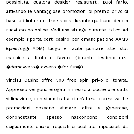
possibilita, qualora desideri registrarti, puoi farlo,
attivando le vantaggiose promozioni di premio privo di
base addirittura di free spins durante qualcuno dei dei
nuovi casino online. Vedi una stringa durante italico ad
esempio riporta certi casino per emancipazione AAMS
(quest’oggi ADM) luogo e facile puntare alle slot
machine a titolo di favore (durante testimonianza
�demovvero� ovvero �for fun�).
VinciTu Casino offre 500 free spin privo di tenuta.
Appresso vengono erogati in mezzo a poche ore dalla
vidimazione, non sinon tratta di un’attesa eccessiva. Le
promozioni possono stimare oltre a generose,
ciononostante spesso nascondono condizioni
esiguamente chiare, requisiti di occhiata impossibili da