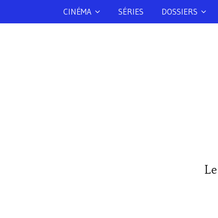
CINÉMA
SÉRIES
DOSSIERS
Le