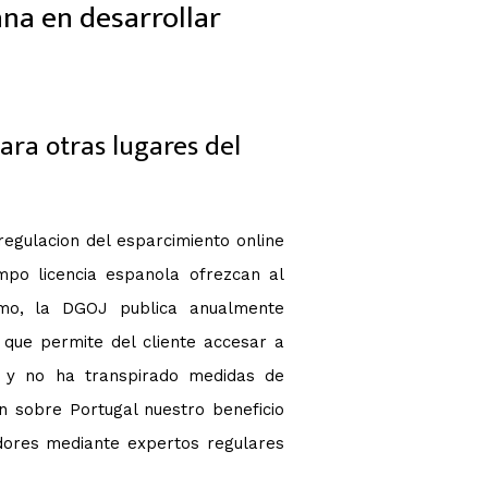
ana en desarrollar
ra otras lugares del
egulacion del esparcimiento online
mpo licencia espanola ofrezcan al
smo, la DGOJ publica anualmente
 que permite del cliente accesar a
os y no ha transpirado medidas de
n sobre Portugal nuestro beneficio
adores mediante expertos regulares