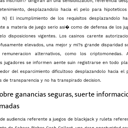
s inscribiri? dirigiran an una sensibilizacion, referencia des
retenimiento, desplazandolo hacia el pelo para hipotetico
. N) El incumplimiento de los requisitos desplazandolo h
nte a materia de juego serio asi� como de defensa de los j
lo disposiciones vigentes. Los casinos carente autorizac
usamente elevados, una mejor y mi?s grande disparidad so
 remuneracion alternativos, como los criptomonedas. 
s jugadores se informen aente suin registrarse en todo pl
ededor del esparcimiento dificultoso desplazandolo hacia el
s de transparencia y no ha transpirado decision.
obre ganancias seguras, suerte informac
rmadas
de audiencia referente a juegos de blackjack y ruleta refe