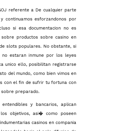
DGOJ referente a De cualquier parte
o y continuamos esforzandonos por
ncluso si esa documentacion no es
d sobre productos sobre casino en
de slots populares. No obstante, si
s no estaran inmune por los leyes
unico ello, posibilitan registrarse
esto del mundo, como bien vimos en
con el fin de sufrir tu fortuna con
o sobre preparado.
 entendibles y bancarios, aplican
 los objetivos, asi� como poseen
 indumentarias casinos en compania