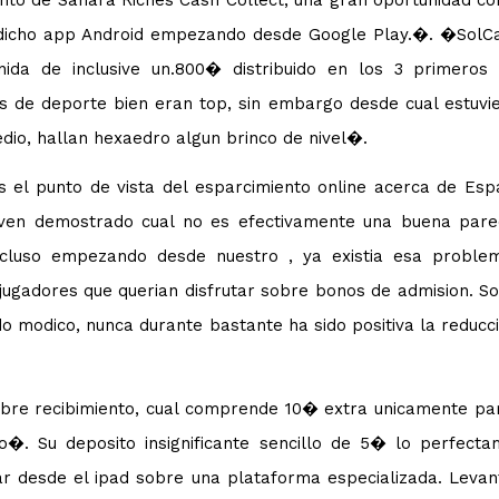
ento de Sahara Riches Cash Collect, una gran oportunidad con
dicho app Android empezando desde Google Play.�. �SolCas
ida de inclusive un.800� distribuido en los 3 primeros 
 de deporte bien eran top, sin embargo desde cual estuvi
edio, hallan hexaedro algun brinco de nivel�.
l punto de vista del esparcimiento online acerca de Esp
lven demostrado cual no es efectivamente una buena pare
ncluso empezando desde nuestro , ya existia esa problem
 jugadores que querian disfrutar sobre bonos de admision. S
o modico, nunca durante bastante ha sido positiva la reduc
obre recibimiento, cual comprende 10� extra unicamente par
co�. Su deposito insignificante sencillo de 5� lo perfect
gar desde el ipad sobre una plataforma especializada. Levan