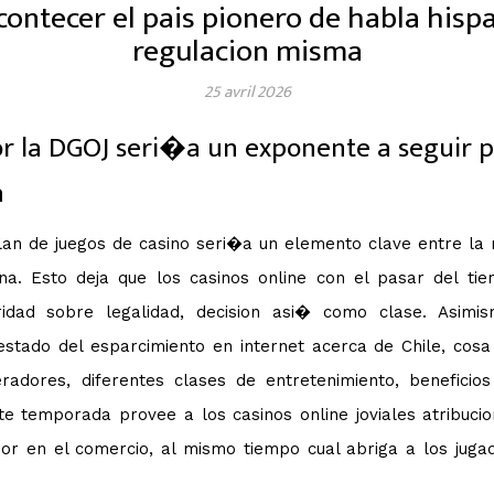
contecer el pais pionero de habla hisp
regulacion misma
25 avril 2026
r la DGOJ seri�a un exponente a seguir pa
a
an de juegos de casino seri�a un elemento clave entre la r
a. Esto deja que los casinos online con el pasar del tie
dad sobre legalidad, decision asi� como clase. Asimi
estado del esparcimiento en internet acerca de Chile, cosa
eradores, diferentes clases de entretenimiento, benefici
te temporada provee a los casinos online joviales atribucio
abor en el comercio, al mismo tiempo cual abriga a los jug