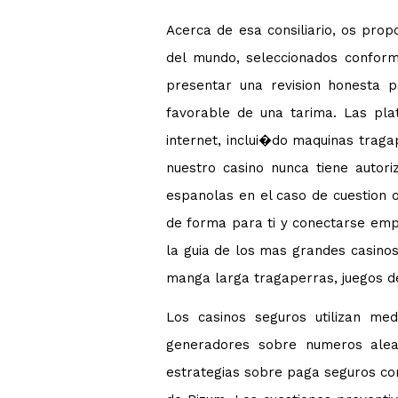
Acerca de esa consiliario, os prop
del mundo, seleccionados conform
presentar una revision honesta p
favorable de una tarima. Las pla
internet, inclui�do maquinas traga
nuestro casino nunca tiene autor
espanolas en el caso de cuestion o
de forma para ti y conectarse emp
la guia de los mas grandes casinos
manga larga tragaperras, juegos d
Los casinos seguros utilizan med
generadores sobre numeros aleat
estrategias sobre paga seguros co