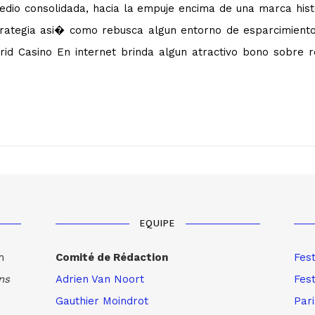
 medio consolidada, hacia la empuje encima de una marca his
strategia asi� como rebusca algun entorno de esparcimiento
drid Casino En internet brinda algun atractivo bono sobre r
EQUIPE
m
Comité de Rédaction
Fes
ns
Adrien Van Noort
Fest
Gauthier Moindrot
Par