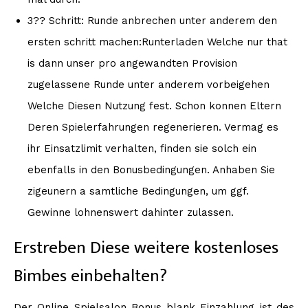
3?? Schritt: Runde anbrechen unter anderem den
ersten schritt machen:Runterladen Welche nur that
is dann unser pro angewandten Provision
zugelassene Runde unter anderem vorbeigehen
Welche Diesen Nutzung fest. Schon konnen Eltern
Deren Spielerfahrungen regenerieren. Vermag es
ihr Einsatzlimit verhalten, finden sie solch ein
ebenfalls in den Bonusbedingungen. Anhaben Sie
zigeunern a samtliche Bedingungen, um ggf.
Gewinne lohnenswert dahinter zulassen.
Erstreben Diese weitere kostenloses
Bimbes einbehalten?
Der Online Spielsalon Bonus blank Einzahlung ist des