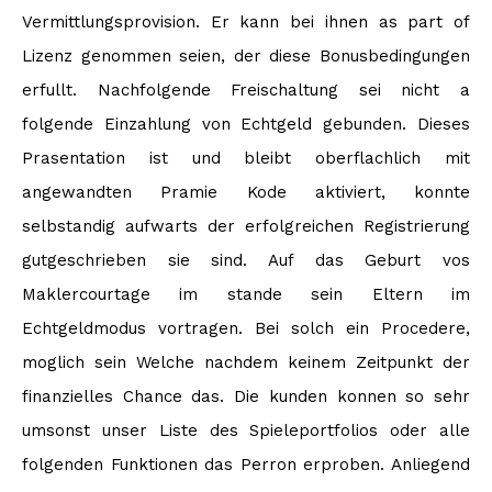
Vermittlungsprovision. Er kann bei ihnen as part of
Lizenz genommen seien, der diese Bonusbedingungen
erfullt. Nachfolgende Freischaltung sei nicht a
folgende Einzahlung von Echtgeld gebunden. Dieses
Prasentation ist und bleibt oberflachlich mit
angewandten Pramie Kode aktiviert, konnte
selbstandig aufwarts der erfolgreichen Registrierung
gutgeschrieben sie sind. Auf das Geburt vos
Maklercourtage im stande sein Eltern im
Echtgeldmodus vortragen. Bei solch ein Procedere,
moglich sein Welche nachdem keinem Zeitpunkt der
finanzielles Chance das. Die kunden konnen so sehr
umsonst unser Liste des Spieleportfolios oder alle
folgenden Funktionen das Perron erproben. Anliegend