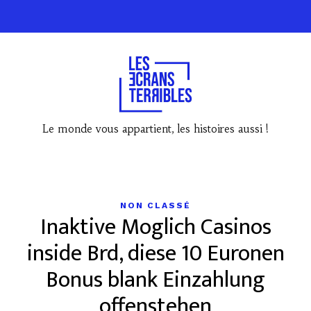
Le monde vous appartient, les histoires aussi !
NON CLASSÉ
Inaktive Moglich Casinos
inside Brd, diese 10 Euronen
Bonus blank Einzahlung
offenstehen