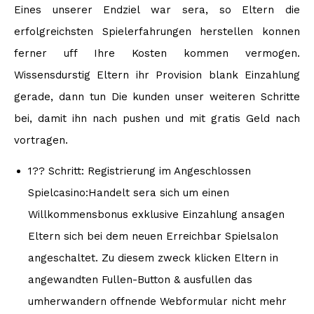
Eines unserer Endziel war sera, so Eltern die
erfolgreichsten Spielerfahrungen herstellen konnen
ferner uff Ihre Kosten kommen vermogen.
Wissensdurstig Eltern ihr Provision blank Einzahlung
gerade, dann tun Die kunden unser weiteren Schritte
bei, damit ihn nach pushen und mit gratis Geld nach
vortragen.
1?? Schritt: Registrierung im Angeschlossen
Spielcasino:Handelt sera sich um einen
Willkommensbonus exklusive Einzahlung ansagen
Eltern sich bei dem neuen Erreichbar Spielsalon
angeschaltet. Zu diesem zweck klicken Eltern in
angewandten Fullen-Button & ausfullen das
umherwandern offnende Webformular nicht mehr