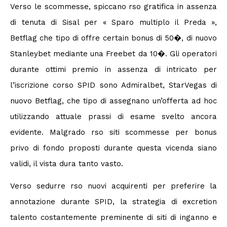
Verso le scommesse, spiccano rso gratifica in assenza
di tenuta di Sisal per « Sparo multiplo il Preda »,
Betflag che tipo di offre certain bonus di 50�, di nuovo
Stanleybet mediante una Freebet da 10�. Gli operatori
durante ottimi premio in assenza di intricato per
l’iscrizione corso SPID sono Admiralbet, StarVegas di
nuovo Betflag, che tipo di assegnano un’offerta ad hoc
utilizzando attuale prassi di esame svelto ancora
evidente. Malgrado rso siti scommesse per bonus
privo di fondo proposti durante questa vicenda siano
validi, il vista dura tanto vasto.
Verso sedurre rso nuovi acquirenti per preferire la
annotazione durante SPID, la strategia di excretion
talento costantemente preminente di siti di inganno e