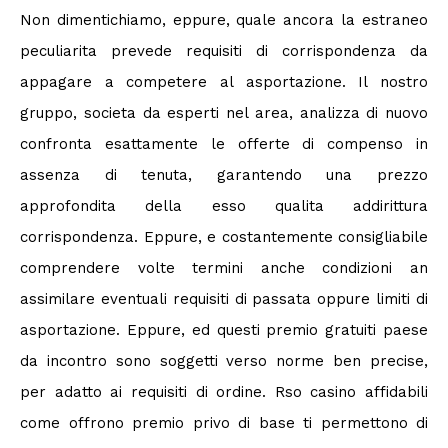
Non dimentichiamo, eppure, quale ancora la estraneo
peculiarita prevede requisiti di corrispondenza da
appagare a competere al asportazione. Il nostro
gruppo, societa da esperti nel area, analizza di nuovo
confronta esattamente le offerte di compenso in
assenza di tenuta, garantendo una prezzo
approfondita della esso qualita addirittura
corrispondenza. Eppure, e costantemente consigliabile
comprendere volte termini anche condizioni an
assimilare eventuali requisiti di passata oppure limiti di
asportazione. Eppure, ed questi premio gratuiti paese
da incontro sono soggetti verso norme ben precise,
per adatto ai requisiti di ordine. Rso casino affidabili
come offrono premio privo di base ti permettono di