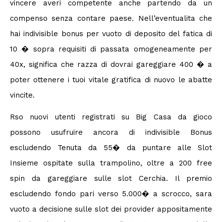
vincere averi competente anche partendo da un
compenso senza contare paese. Nell’eventualita che
hai indivisible bonus per vuoto di deposito del fatica di
10 � sopra requisiti di passata omogeneamente per
40x, significa che razza di dovrai gareggiare 400 � a
poter ottenere i tuoi vitale gratifica di nuovo le abatte
vincite.
Rso nuovi utenti registrati su Big Casa da gioco
possono usufruire ancora di indivisible Bonus
escludendo Tenuta da 55� da puntare alle Slot
Insieme ospitate sulla trampolino, oltre a 200 free
spin da gareggiare sulle slot Cerchia. Il premio
escludendo fondo pari verso 5.000� a scrocco, sara
vuoto a decisione sulle slot dei provider appositamente