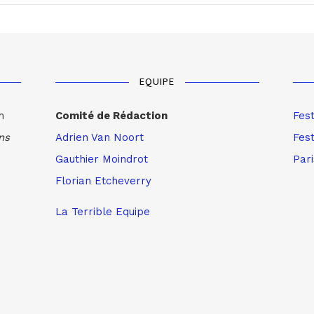
EQUIPE
m
Comité de Rédaction
Fes
ns
Adrien Van Noort
Fest
Gauthier Moindrot
Par
Florian Etcheverry
La Terrible Equipe