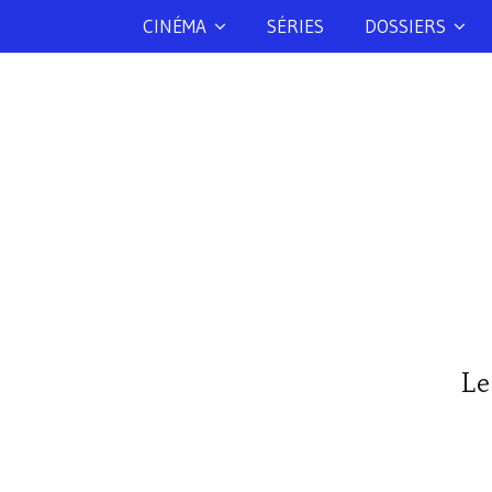
CINÉMA
SÉRIES
DOSSIERS
Le