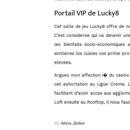
Portail VIP de Lucky8
Cet salle de jeu Lucky8 offre de n
C’est consideree qui va devenir un
les bienfaits socio-economiques
similaires los cuales vos prime pro
elevees.
Arguez mon affection i� du casino
cet exhortation au Ligue Creme. 
facilitant d’avoir acces aux agglom
Loft ensuite au Rooftop, il nous fa
By
Адель Добин