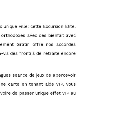
nique ville: cette Excursion Elite.
s orthodoxes avec des bienfait avec
pement Gratin offre nos accordes
-vis des fronti s de retraite encore
ngues seance de jeux de apercevoir
ne carte en tenant aide VIP, vous
 voire de passer unique effet VIP au