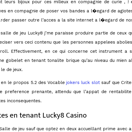
t leurs bijoux pour ces milieux en compagnie de curie , !
ves en compagnie de poser vos bandes a l�egard de agiotes u
arder passer outre l’acces a la site internet a l�egard de no
salle de jeu Lucky8 j’me paraisse produire partie de ceux qu
 preciser vers ceci contenu que les personnes appelees abolie
oll. Effectivement, en ce qui concerne cet instrument a s
ne gobelet en tenant tonalite brique qu’au niveau du mien 
 le de jeux.
 en le propos 5.2 des Vocable
jokers luck slot
sauf que Criter
 preference prenante, attendu que l’appat de rentabilite 
tes inconsequentes.
putes en tenant Lucky8 Casino
alle de jeu sauf que optez en deux accueillant prime avec a