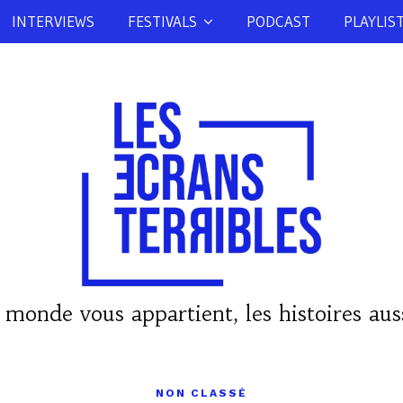
INTERVIEWS
FESTIVALS
PODCAST
PLAYLIS
 monde vous appartient, les histoires auss
NON CLASSÉ