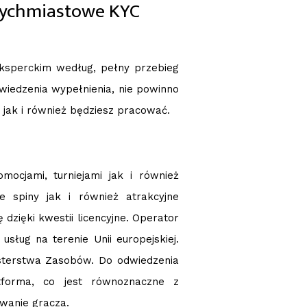
atychmiastowe KYC
eksperckim według, pełny przebieg
wiedzenia wypełnienia, nie powinno
t jak i również będziesz pracować.
mocjami, turniejami jak i również
e spiny jak i również atrakcyjne
 dzięki kwestii licencyjne. Operator
sług na terenie Unii europejskiej.
isterstwa Zasobów. Do odwiedzenia
atforma, co jest równoznaczne z
wanie gracza.