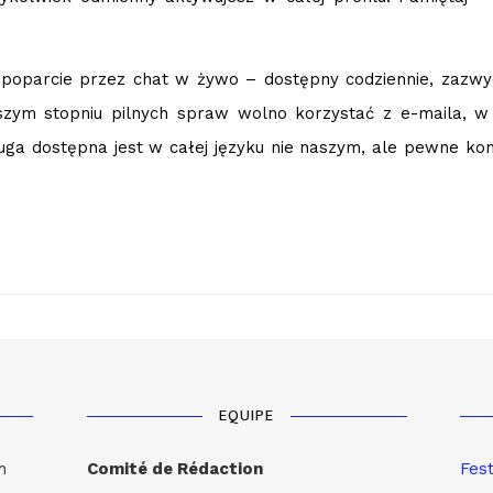
poparcie przez chat w żywo – dostępny codziennie, zazwy
zym stopniu pilnych spraw wolno korzystać z e-maila, w
uga dostępna jest w całej języku nie naszym, ale pewne kons
EQUIPE
m
Comité de Rédaction
Fes