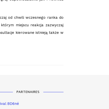
czaj od chwili wczesnego ranka do
 którym miejscu reakcja zazwyczaj
ultacje kierowane istnieją także w
PARTENAIRES
tival BD6né