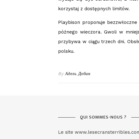
korzystaj z dostępnych limitów.
Playbison proponuje bezzwłoczne 
późnego wieczora. Gwoli w mniejs
przybywa w ciągu trzech dni. Obsł
polsku.
By
Адель Добин
QUI SOMMES-NOUS ?
Le site www.lesecransterribles.co