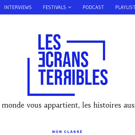
INTERVIEWS
FESTIVALS
PODCAST
PLAYLIS
 monde vous appartient, les histoires auss
NON CLASSÉ