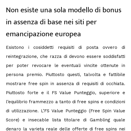
Non esiste una sola modello di bonus
in assenza di base nei siti per
emancipazione europea
Esistono i cosiddetti requisiti di posta ovvero di
reintegrazione, che razza di devono essere soddisfatti
per poter revocare le eventuali vincite ottenute in
persona premio. Piuttosto questi, talvolta e fattibile
mostrare free spin in assenza di requisiti di occhiata.
Piuttosto forte e il FS Value Punteggio, superiore e
l’equilibrio frammezzo a tanto di free spins e condizioni
di utilizzazione. L’FS Value Punteggio (Free Spin Value
Score) e insecable lista titolare di Gambling quale
denaro la varieta reale delle offerte di free spins nei