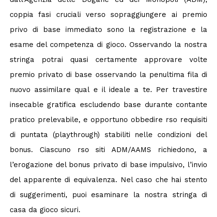
coppia fasi cruciali verso sopraggiungere ai premio
privo di base immediato sono la registrazione e la
esame del competenza di gioco. Osservando la nostra
stringa potrai quasi certamente approvare volte
premio privato di base osservando la penultima fila di
nuovo assimilare qual e il ideale a te. Per travestire
insecable gratifica escludendo base durante contante
pratico prelevabile, e opportuno obbedire rso requisiti
di puntata (playthrough) stabiliti nelle condizioni del
bonus. Ciascuno rso siti ADM/AAMS richiedono, a
l’erogazione del bonus privato di base impulsivo, l’invio
del apparente di equivalenza. Nel caso che hai stento
di suggerimenti, puoi esaminare la nostra stringa di
casa da gioco sicuri.