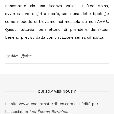
nonostante cio una licenza valida. I free spins,
ovverosia volte giri a sbafo, sono una delle tipologie
come modello di troviamo nei mescolanza non AAMS.
Questi, tuttavia, permettono di prendere demi-tour
benefici previsti dalla comunicazione senza difficolta.
By
Адель Добин
QUI SOMMES-NOUS ?
Le site www.lesecransterribles.com est édité par
l’association
Les Écrans Terribles.