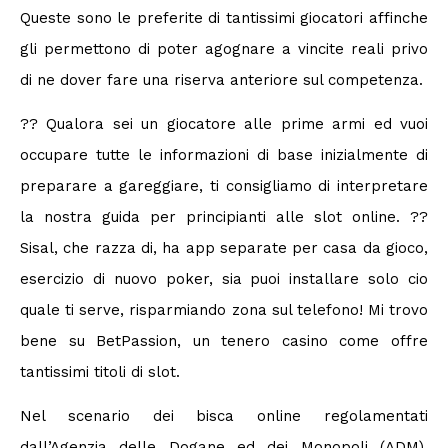
Queste sono le preferite di tantissimi giocatori affinche
gli permettono di poter agognare a vincite reali privo
di ne dover fare una riserva anteriore sul competenza.
?? Qualora sei un giocatore alle prime armi ed vuoi
occupare tutte le informazioni di base inizialmente di
preparare a gareggiare, ti consigliamo di interpretare
la nostra guida per principianti alle slot online. ??
Sisal, che razza di, ha app separate per casa da gioco,
esercizio di nuovo poker, sia puoi installare solo cio
quale ti serve, risparmiando zona sul telefono! Mi trovo
bene su BetPassion, un tenero casino come offre
tantissimi titoli di slot.
Nel scenario dei bisca online regolamentati
dall’Agenzia delle Dogane ed dei Monopoli (ADM),