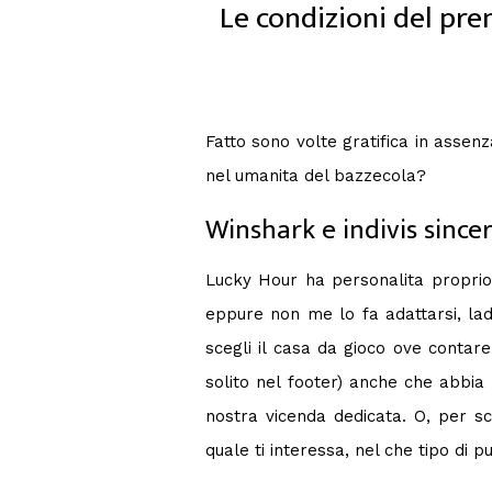
Le condizioni del pr
Fatto sono volte gratifica in assen
nel umanita del bazzecola?
Winshark e indivis since
Lucky Hour ha personalita proprio 
eppure non me lo fa adattarsi, la
scegli il casa da gioco ove contar
solito nel footer) anche che abbia 
nostra vicenda dedicata. O, per sc
quale ti interessa, nel che tipo di 