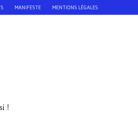
TS
MANIFESTE
MENTIONS LÉGALES
i !