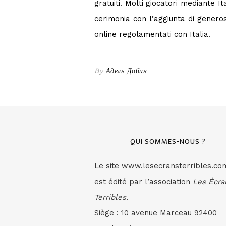
gratuiti. Molti giocatori mediante I
cerimonia con l’aggiunta di generos
online regolamentati con Italia.
By
Адель Добин
QUI SOMMES-NOUS ?
Le site www.lesecransterribles.co
est édité par l’association
Les Écra
Terribles.
Siège : 10 avenue Marceau 92400