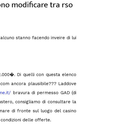
no modificare tra rso
alcuno stanno facendo inveire di lui
2.000�. Di quelli con questa elenco
a com ancora plausibile??? Laddove
me.it/
bravura di permesso GAD (di
ustero, consigliamo di consultare la
nare di fronte sul luogo del casino
condizioni delle offerte.