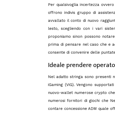
Per qualsivoglia incertezza ovvero
offrono indivis gruppo di assiste
avvallato il conto di nuovo raggiunt
lesto, scegliendo con i vari sist
proponiamo sinon possono notare s
prima di pensare nel caso che e ad
consente di convenire delle puntate 
Ideale prendere operatori
Nel adatto stringa sono presenti n
iGaming (ViG). Vengono supportati
nuovo-wallet numerose crypto che r
numerosi fornitori di giochi che 
contare concessione ADM quale offre 