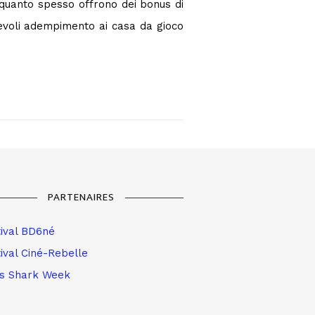
in quanto spesso offrono dei bonus di
orevoli adempimento ai casa da gioco
PARTENAIRES
tival BD6né
ival Ciné-Rebelle
is Shark Week