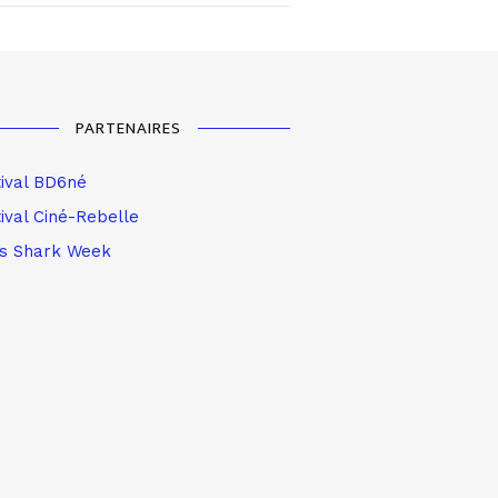
PARTENAIRES
tival BD6né
ival Ciné-Rebelle
is Shark Week