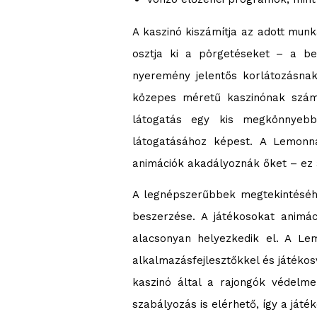
A kaszinó kiszámítja az adott munk
osztja ki a pörgetéseket – a be
nyeremény jelentős korlátozásnak
közepes méretű kaszinónak számí
látogatás egy kis megkönnyebb
látogatásához képest. A Lemonná
animációk akadályoznák őket – ez 
A legnépszerűbbek megtekintéséhe
beszerzése. A játékosokat animá
alacsonyan helyezkedik el. A Lem
alkalmazásfejlesztőkkel és játékos
kaszinó által a rajongók védelme 
szabályozás is elérhető, így a játé