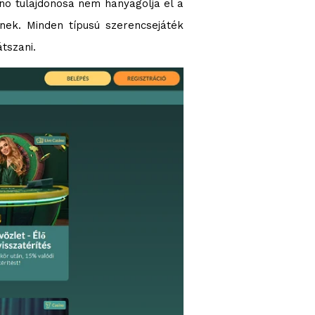
no tulajdonosa nem hanyagolja el a
nek. Minden típusú szerencsejáték
átszani.