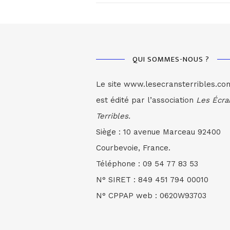
QUI SOMMES-NOUS ?
Le site www.lesecransterribles.co
est édité par l’association
Les Écra
Terribles.
Siège : 10 avenue Marceau 92400
Courbevoie, France.
Téléphone : 09 54 77 83 53
N° SIRET : 849 451 794 00010
N° CPPAP web : 0620W93703