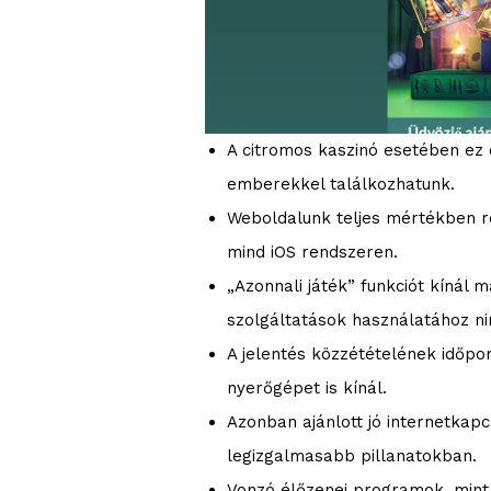
A citromos kaszinó esetében ez 
emberekkel találkozhatunk.
Weboldalunk teljes mértékben r
mind iOS rendszeren.
„Azonnali játék” funkciót kínál 
szolgáltatások használatához ni
A jelentés közzétételének időpon
nyerőgépet is kínál.
Azonban ajánlott jó internetkap
legizgalmasabb pillanatokban.
Vonzó élőzenei programok, mint