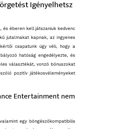
örgetést Igényelhetsz
l, és éberen kell játszaniuk kedvenc
lkű jutalmakat kapnak, az ingyenes
kértői csapatunk úgy véli, hogy a
abályozó hatóság engedélyezte, és
éles választékát, vonzó bónuszokat
 szóló pozitív játékosvéleményeket
ilance Entertainment nem
 valamint egy böngészőkompatibilis