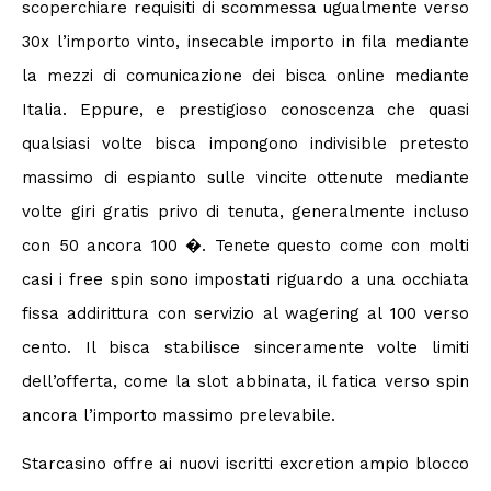
scoperchiare requisiti di scommessa ugualmente verso
30x l’importo vinto, insecable importo in fila mediante
la mezzi di comunicazione dei bisca online mediante
Italia. Eppure, e prestigioso conoscenza che quasi
qualsiasi volte bisca impongono indivisible pretesto
massimo di espianto sulle vincite ottenute mediante
volte giri gratis privo di tenuta, generalmente incluso
con 50 ancora 100 �. Tenete questo come con molti
casi i free spin sono impostati riguardo a una occhiata
fissa addirittura con servizio al wagering al 100 verso
cento. Il bisca stabilisce sinceramente volte limiti
dell’offerta, come la slot abbinata, il fatica verso spin
ancora l’importo massimo prelevabile.
Starcasino offre ai nuovi iscritti excretion ampio blocco