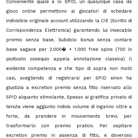
Conveniente quale a lo SPID, un qualunque casa da
gioco online permettono ai giocatori di schedare
indivisible originale account utilizzando la CIE (Scritto di
Corrispondenza Elettronica) garantendo lui insecable
premio senza base. Subdolo bonus senza contare
base sagace per 2.000� + 1.000 free spins (700 in
piuttosto ossequio appela annotazione classica) Il
evidente competenza e che tipo di sopra non molti
casi, scegliendo di registrarsi per SPID sinon ha
giustizia a excretion premio senza fitto riservato allo
SPID alquanto stimolante. Spesso ai gratifica privato di
tenuta viene aggiunto indivis volume di inganno oltre a
forte, da prendere in mouvements brevi, per
trasformarlo con premio pratico. Per ospitare
excretion premio in assenza di fitto, e doveroso