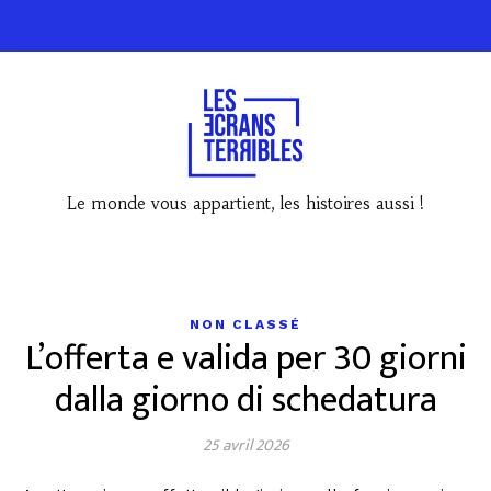
Le monde vous appartient, les histoires aussi !
NON CLASSÉ
L’offerta e valida per 30 giorni
dalla giorno di schedatura
25 avril 2026