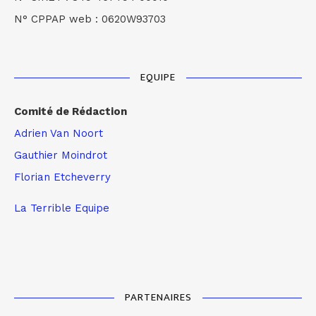
N° CPPAP web : 0620W93703
EQUIPE
Comité de Rédaction
Adrien Van Noort
Gauthier Moindrot
Florian Etcheverry
La Terrible Equipe
PARTENAIRES