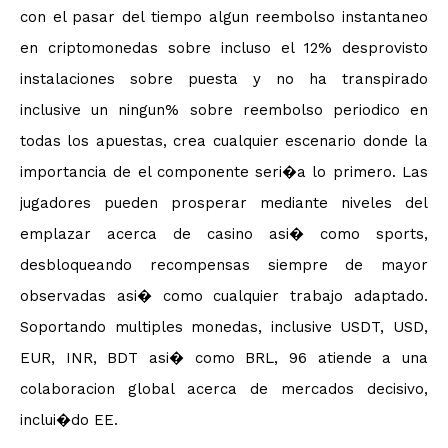
con el pasar del tiempo algun reembolso instantaneo
en criptomonedas sobre incluso el 12% desprovisto
instalaciones sobre puesta y no ha transpirado
inclusive un ningun% sobre reembolso periodico en
todas los apuestas, crea cualquier escenario donde la
importancia de el componente seri�a lo primero. Las
jugadores pueden prosperar mediante niveles del
emplazar acerca de casino asi� como sports,
desbloqueando recompensas siempre de mayor
observadas asi� como cualquier trabajo adaptado.
Soportando multiples monedas, inclusive USDT, USD,
EUR, INR, BDT asi� como BRL, 96 atiende a una
colaboracion global acerca de mercados decisivo,
inclui�do EE.