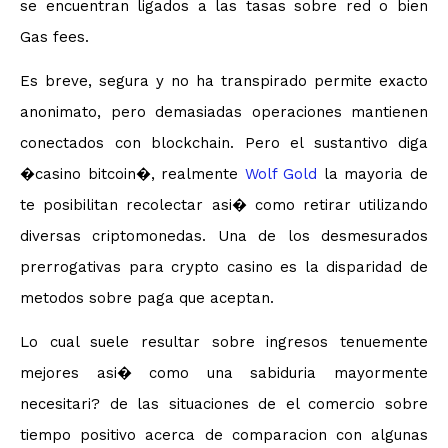
se encuentran ligados a las tasas sobre red o bien
Gas fees.
Es breve, segura y no ha transpirado permite exacto
anonimato, pero demasiadas operaciones mantienen
conectados con blockchain. Pero el sustantivo diga
�casino bitcoin�, realmente
Wolf Gold
la mayoria de
te posibilitan recolectar asi� como retirar utilizando
diversas criptomonedas. Una de los desmesurados
prerrogativas para crypto casino es la disparidad de
metodos sobre paga que aceptan.
Lo cual suele resultar sobre ingresos tenuemente
mejores asi� como una sabiduria mayormente
necesitari? de las situaciones de el comercio sobre
tiempo positivo acerca de comparacion con algunas