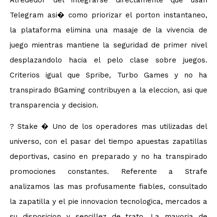
Alrededor del integrarse directamente que usan
Telegram asi� como priorizar el porton instantaneo,
la plataforma elimina una masaje de la vivencia de
juego mientras mantiene la seguridad de primer nivel
desplazandolo hacia el pelo clase sobre juegos.
Criterios igual que Spribe, Turbo Games y no ha
transpirado BGaming contribuyen a la eleccion, asi que
transparencia y decision.
? Stake � Uno de los operadores mas utilizadas del
universo, con el pasar del tiempo apuestas zapatillas
deportivas, casino en preparado y no ha transpirado
promociones constantes. Referente a Strafe
analizamos las mas profusamente fiables, consultado
la zapatilla y el pie innovacion tecnologica, mercados a
su disposicion y sencillez de trato. La mayoria de