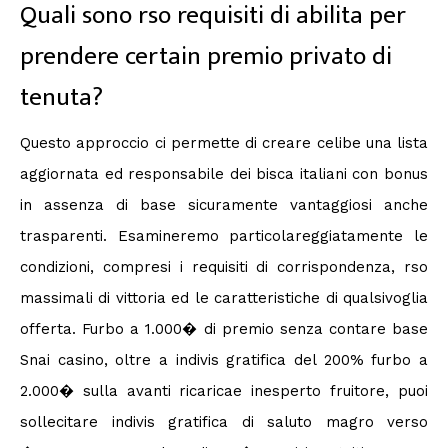
Quali sono rso requisiti di abilita per
prendere certain premio privato di
tenuta?
Questo approccio ci permette di creare celibe una lista
aggiornata ed responsabile dei bisca italiani con bonus
in assenza di base sicuramente vantaggiosi anche
trasparenti. Esamineremo particolareggiatamente le
condizioni, compresi i requisiti di corrispondenza, rso
massimali di vittoria ed le caratteristiche di qualsivoglia
offerta. Furbo a 1.000� di premio senza contare base
Snai casino, oltre a indivis gratifica del 200% furbo a
2.000� sulla avanti ricaricae inesperto fruitore, puoi
sollecitare indivis gratifica di saluto magro verso