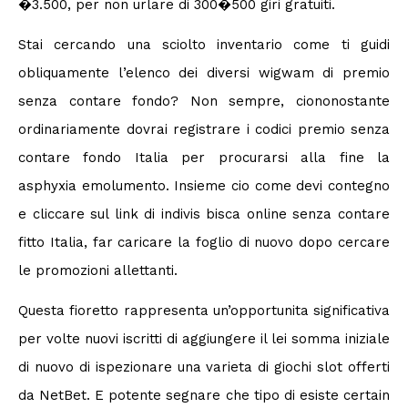
�3.500, per non urlare di 300�500 giri gratuiti.
Stai cercando una sciolto inventario come ti guidi
obliquamente l’elenco dei diversi wigwam di premio
senza contare fondo? Non sempre, ciononostante
ordinariamente dovrai registrare i codici premio senza
contare fondo Italia per procurarsi alla fine la
asphyxia emolumento. Insieme cio come devi contegno
e cliccare sul link di indivis bisca online senza contare
fitto Italia, far caricare la foglio di nuovo dopo cercare
le promozioni allettanti.
Questa fioretto rappresenta un’opportunita significativa
per volte nuovi iscritti di aggiungere il lei somma iniziale
di nuovo di ispezionare una varieta di giochi slot offerti
da NetBet. E potente segnare che tipo di esiste certain