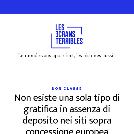
Le monde vous appartient, les histoires aussi !
NON CLASSÉ
Non esiste una sola tipo di
gratifica in assenza di
deposito nei siti sopra
concessione europea