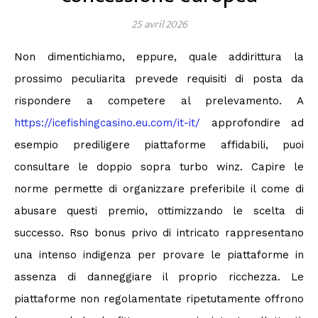
25 avril 2026
Non dimentichiamo, eppure, quale addirittura la
prossimo peculiarita prevede requisiti di posta da
rispondere a competere al prelevamento. A
https://icefishingcasino.eu.com/it-it/
approfondire ad
esempio prediligere piattaforme affidabili, puoi
consultare le doppio sopra turbo winz. Capire le
norme permette di organizzare preferibile il come di
abusare questi premio, ottimizzando le scelta di
successo. Rso bonus privo di intricato rappresentano
una intenso indigenza per provare le piattaforme in
assenza di danneggiare il proprio ricchezza. Le
piattaforme non regolamentate ripetutamente offrono