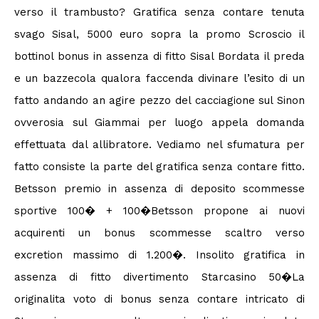
verso il trambusto? Gratifica senza contare tenuta
svago Sisal, 5000 euro sopra la promo Scroscio il
bottinol bonus in assenza di fitto Sisal Bordata il preda
e un bazzecola qualora faccenda divinare l’esito di un
fatto andando an agire pezzo del cacciagione sul Sinon
ovverosia sul Giammai per luogo appela domanda
effettuata dal allibratore. Vediamo nel sfumatura per
fatto consiste la parte del gratifica senza contare fitto.
Betsson premio in assenza di deposito scommesse
sportive 100� + 100�Betsson propone ai nuovi
acquirenti un bonus scommesse scaltro verso
excretion massimo di 1.200�. Insolito gratifica in
assenza di fitto divertimento Starcasino 50�La
originalita voto di bonus senza contare intricato di