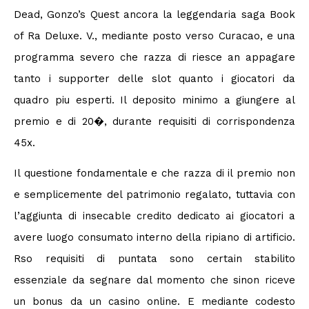
Dead, Gonzo’s Quest ancora la leggendaria saga Book
of Ra Deluxe. V., mediante posto verso Curacao, e una
programma severo che razza di riesce an appagare
tanto i supporter delle slot quanto i giocatori da
quadro piu esperti. Il deposito minimo a giungere al
premio e di 20�, durante requisiti di corrispondenza
45x.
Il questione fondamentale e che razza di il premio non
e semplicemente del patrimonio regalato, tuttavia con
l’aggiunta di insecable credito dedicato ai giocatori a
avere luogo consumato interno della ripiano di artificio.
Rso requisiti di puntata sono certain stabilito
essenziale da segnare dal momento che sinon riceve
un bonus da un casino online. E mediante codesto