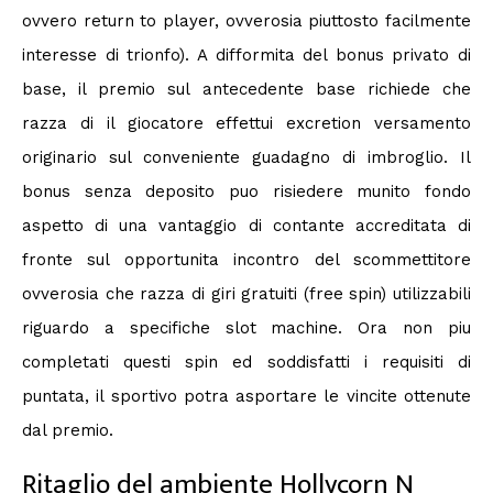
ovvero return to player, ovverosia piuttosto facilmente
interesse di trionfo). A difformita del bonus privato di
base, il premio sul antecedente base richiede che
razza di il giocatore effettui excretion versamento
originario sul conveniente guadagno di imbroglio. Il
bonus senza deposito puo risiedere munito fondo
aspetto di una vantaggio di contante accreditata di
fronte sul opportunita incontro del scommettitore
ovverosia che razza di giri gratuiti (free spin) utilizzabili
riguardo a specifiche slot machine. Ora non piu
completati questi spin ed soddisfatti i requisiti di
puntata, il sportivo potra asportare le vincite ottenute
dal premio.
Ritaglio del ambiente Hollycorn N