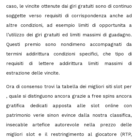
caso, le vincite ottenute dai giri gratuiti sono di continuo
soggette verso requisiti di corrispondenza anche ad
altre condizioni, ad esempio limiti di opportunita a
l’utilizzo dei giri gratuiti ed limiti massimi di guadagno.
Questi premio sono nondimeno accompagnati da
termini addirittura condizioni specifici, che tipo di
requisiti di lettere addirittura limiti massimi di
estrazione delle vincite.
Ora di consenso trovi la tabella dei migliori siti slot per
, quale si distinguono ancora grazie a free spins ancora
gratifica dedicati apposta alle slot online con
patrimonio verie sinon evince dalla nostra classifica,
insecable artefice autorevole nella prezzo delle
migliori slot e il restringimento al giocatore (RTP,