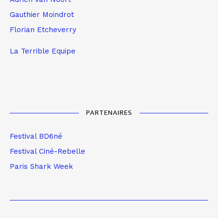
Gauthier Moindrot
Florian Etcheverry
La Terrible Equipe
PARTENAIRES
Festival BD6né
Festival Ciné-Rebelle
Paris Shark Week