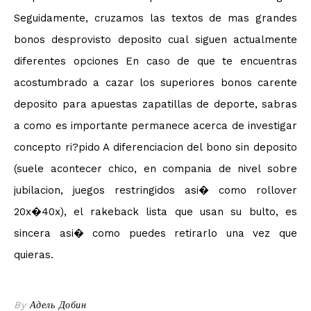
Seguidamente, cruzamos las textos de mas grandes
bonos desprovisto deposito cual siguen actualmente
diferentes opciones En caso de que te encuentras
acostumbrado a cazar los superiores bonos carente
deposito para apuestas zapatillas de deporte, sabras
a como es importante permanece acerca de investigar
concepto ri?pido A diferenciacion del bono sin deposito
(suele acontecer chico, en compania de nivel sobre
jubilacion, juegos restringidos asi� como rollover
20x�40x), el rakeback lista que usan su bulto, es
sincera asi� como puedes retirarlo una vez que
quieras.
By
Адель Добин