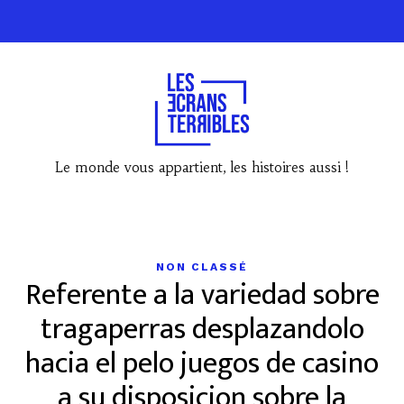
Le monde vous appartient, les histoires aussi !
NON CLASSÉ
Referente a la variedad sobre
tragaperras desplazandolo
hacia el pelo juegos de casino
a su disposicion sobre la