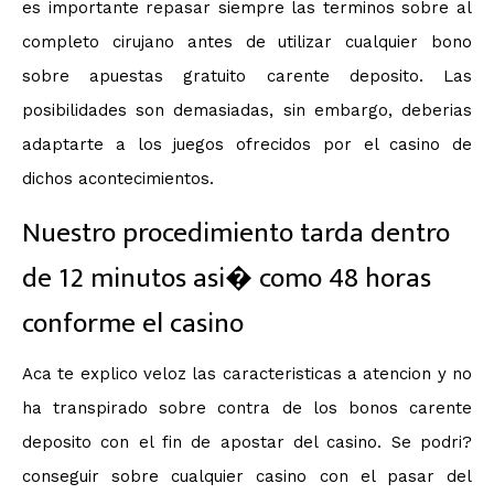
es importante repasar siempre las terminos sobre al
completo cirujano antes de utilizar cualquier bono
sobre apuestas gratuito carente deposito. Las
posibilidades son demasiadas, sin embargo, deberias
adaptarte a los juegos ofrecidos por el casino de
dichos acontecimientos.
Nuestro procedimiento tarda dentro
de 12 minutos asi� como 48 horas
conforme el casino
Aca te explico veloz las caracteristicas a atencion y no
ha transpirado sobre contra de los bonos carente
deposito con el fin de apostar del casino. Se podri?
conseguir sobre cualquier casino con el pasar del