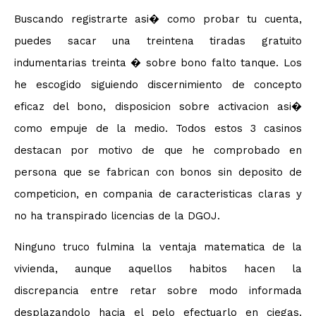
Buscando registrarte asi� como probar tu cuenta,
puedes sacar una treintena tiradas gratuito
indumentarias treinta � sobre bono falto tanque. Los
he escogido siguiendo discernimiento de concepto
eficaz del bono, disposicion sobre activacion asi�
como empuje de la medio. Todos estos 3 casinos
destacan por motivo de que he comprobado en
persona que se fabrican con bonos sin deposito de
competicion, en compania de caracteristicas claras y
no ha transpirado licencias de la DGOJ.
Ninguno truco fulmina la ventaja matematica de la
vivienda, aunque aquellos habitos hacen la
discrepancia entre retar sobre modo informada
desplazandolo hacia el pelo efectuarlo en ciegas.