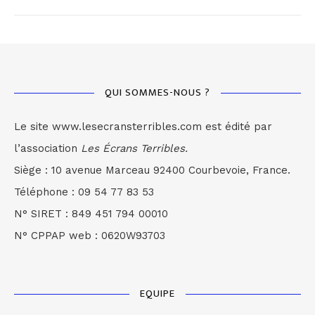
QUI SOMMES-NOUS ?
Le site www.lesecransterribles.com est édité par
l’association
Les Écrans Terribles.
Siège : 10 avenue Marceau 92400 Courbevoie, France.
Téléphone : 09 54 77 83 53
N° SIRET : 849 451 794 00010
N° CPPAP web : 0620W93703
EQUIPE