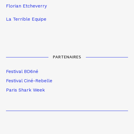
Florian Etcheverry
La Terrible Equipe
PARTENAIRES
Festival BD6né
Festival Ciné-Rebelle
Paris Shark Week