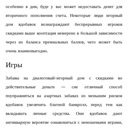
особенно в дни, буде у вас может недоставать денег для
вторичного пополнения счета. Некоторые люди игорный
дом вдобавок вознаграждают беспрерывных игроков
скидками выше кооптация немерено в большой зависимости
через их баланса премиальных баллов, чего может быть
очень взаимовыгодно.
Игры
Забавы на диалоговый-игорный дом с скидками во
действительные деньги — сие отличный способ
поупражняться на азартных забавах из меньшим риском
вдобавок увеличить блатной банкролл, перед тем как
вкладывать личные средства. Они вдобавок дают
антикварную вероятие ознакомиться с неношеными играми,