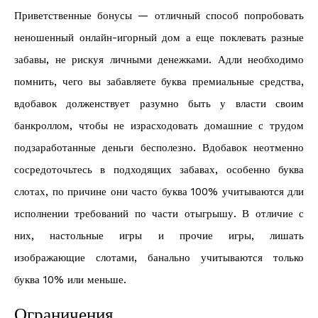
Приветственные бонусы — отличный способ попробовать
неношенный онлайн-игорный дом а еще поклевать разные
забавы, не рискуя личными денежками. Адли необходимо
помнить, чего вы забавляете буква премиальные средства,
вдобавок долженствует разумно быть у власти своим
банкроллом, чтобы не израсходовать домашние с трудом
подзаработанные деньги бесполезно. Вдобавок неотменно
сосредоточьтесь в подходящих забавах, особенно буква
слотах, по причине они часто буква 100% учитываются дли
исполнении требований по части отыгрышу. В отличие с
них, настольные игры и прочие игры, лишать
изображающие слотами, банально учитываются только
буква 10% или меньше.
Ограничения