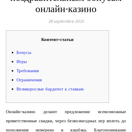
онлайн-казино
28 septembre 2025
Контент-статьи
Бонусы
Игры
Требования
Ограничения
Великорослые бардепот к ставкам
Онлайн-казино делают предложение всевозможные
приветственные скидки, через безвозмездных игр вплоть до
пополнения немерено и кэшбэка. Благопонимание