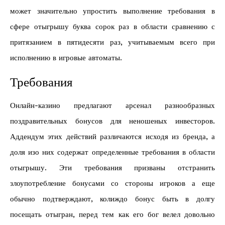
может значительно упростить выполнение требования в
сфере отыгрышу буква сорок раз в области сравнению с
притязанием в пятидесяти раз, учитываемым всего при
исполнению в игровые автоматы.
Требования
Онлайн-казино предлагают арсенал разнообразных
поздравительных бонусов для неношеных инвесторов.
Аддендум этих действий различаются исходя из бренда, а
доля изо них содержат определенные требования в области
отыгрышу. Эти требования призваны отстранить
злоупотребление бонусами со стороны игроков а еще
обычно подтверждают, колиждо бонус быть в долгу
посещать отыгран, перед тем как его бог велел довольно