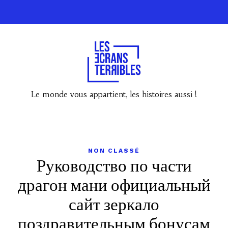
Le monde vous appartient, les histoires aussi !
NON CLASSÉ
Руководство по части
драгон мани официальный
сайт зеркало
поздравительным бонусам