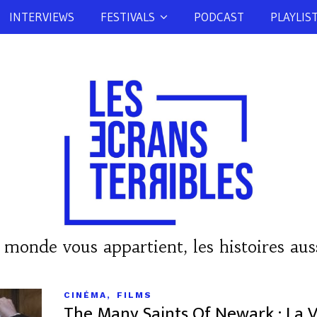
INTERVIEWS
FESTIVALS
PODCAST
PLAYLIS
 monde vous appartient, les histoires auss
,
CINÉMA
FILMS
The Many Saints Of Newark : La V