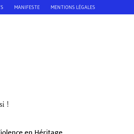
TS
MANIFESTE
MENTIONS LÉGALES
i !
iolence en Héritage