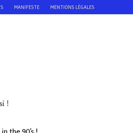
TS
MANIFESTE
MENTIONS LÉGALES
i !
in the 90’s !