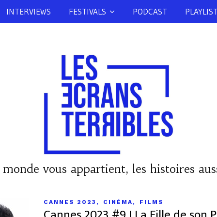
INTERVIEWS
FESTIVALS
PODCAST
PLAYLIS
 monde vous appartient, les histoires auss
,
,
CANNES 2023
CINÉMA
FILMS
Cannes 2023 #9 I La Fille de son P