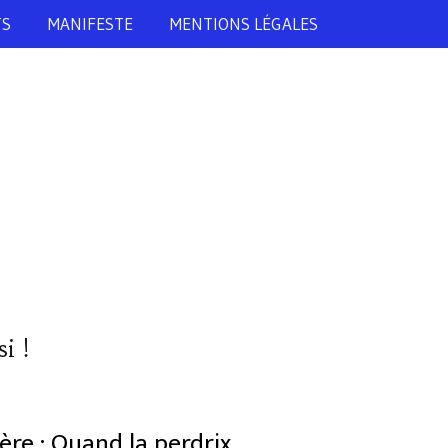
TS
MANIFESTE
MENTIONS LÉGALES
i !
ère : Quand la perdrix