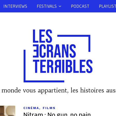
INTERVIEWS
FESTIVALS
PODCAST
PLAYLIS
 monde vous appartient, les histoires auss
,
CINÉMA
FILMS
Nitram : No gun, no pain