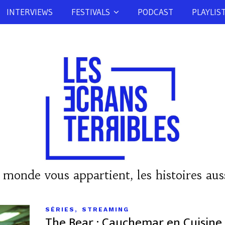
INTERVIEWS
FESTIVALS
PODCAST
PLAYLIS
 monde vous appartient, les histoires auss
,
SÉRIES
STREAMING
The Bear : Cauchemar en Cuisine