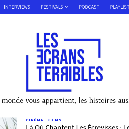
INTERVIEWS
FESTIVALS
PODCAST
PLAYLIS
 monde vous appartient, les histoires auss
,
CINÉMA
FILMS
Là Où Chantent Les Écrevisses : 