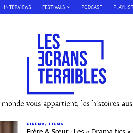
INTERVIEWS
FESTIVALS
PODCAST
PLAYLIS
 monde vous appartient, les histoires auss
,
CINÉMA
FILMS
Frère & Sœur : Les « Drama tics »