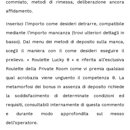
commiato, metodi di rimessa, deliberazione ancora
affidamento.
Inserisci l’importo come desideri detrarre, compatibile
mediante l’importo mancanza (trovi ulteriori dettagli in
basso). Dal menu dei metodi di deposito sulla manca,
scegli il maniera con il come desideri eseguire il
prelievo. « Roulette Lucky 8 » e riferita all’esclusiva
Roulette della Private Room come vi premia qualsiasi
qual acrobazia viene unguento il competenza 8. La
metamorfosi dei bonus in assenza di deposito richiede
la soddisfacimento di determinate condizioni ed
requisiti, consultabili internamente di questa commento
e durante modo approfondita sul messo
dell’operatore.