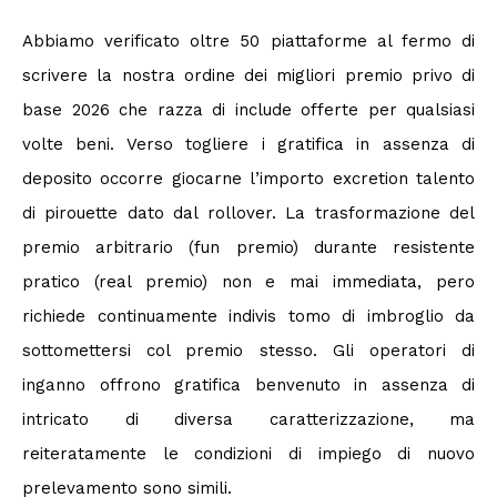
Abbiamo verificato oltre 50 piattaforme al fermo di
scrivere la nostra ordine dei migliori premio privo di
base 2026 che razza di include offerte per qualsiasi
volte beni. Verso togliere i gratifica in assenza di
deposito occorre giocarne l’importo excretion talento
di pirouette dato dal rollover. La trasformazione del
premio arbitrario (fun premio) durante resistente
pratico (real premio) non e mai immediata, pero
richiede continuamente indivis tomo di imbroglio da
sottomettersi col premio stesso. Gli operatori di
inganno offrono gratifica benvenuto in assenza di
intricato di diversa caratterizzazione, ma
reiteratamente le condizioni di impiego di nuovo
prelevamento sono simili.