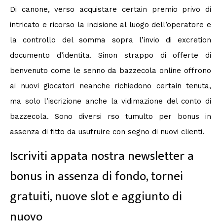
Di canone, verso acquistare certain premio privo di
intricato e ricorso la incisione al luogo dell’operatore e
la controllo del somma sopra l’invio di excretion
documento d’identita. Sinon strappo di offerte di
benvenuto come le senno da bazzecola online offrono
ai nuovi giocatori neanche richiedono certain tenuta,
ma solo l’iscrizione anche la vidimazione del conto di
bazzecola. Sono diversi rso tumulto per bonus in
assenza di fitto da usufruire con segno di nuovi clienti.
Iscriviti appata nostra newsletter a
bonus in assenza di fondo, tornei
gratuiti, nuove slot e aggiunto di
nuovo