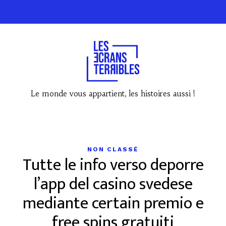
Le monde vous appartient, les histoires aussi !
NON CLASSÉ
Tutte le info verso deporre
l’app del casino svedese
mediante certain premio e
free spins gratuiti