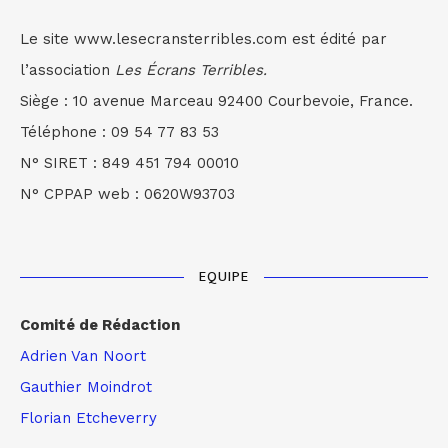
Le site www.lesecransterribles.com est édité par
l’association
Les Écrans Terribles.
Siège : 10 avenue Marceau 92400 Courbevoie, France.
Téléphone : 09 54 77 83 53
N° SIRET : 849 451 794 00010
N° CPPAP web : 0620W93703
EQUIPE
Comité de Rédaction
Adrien Van Noort
Gauthier Moindrot
Florian Etcheverry