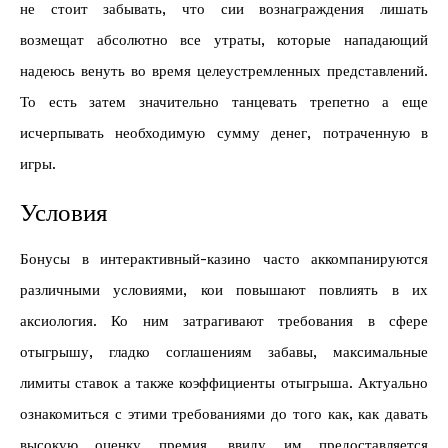
не стоит забывать, что сии вознаграждения лишать
возмещат абсолютно все утраты, которые нападающий
надеюсь венуть во время целеустремленных представлений.
То есть затем значительно танцевать трепетно а еще
исчерпывать необходимую сумму денег, потраченную в
игры.
Условия
Бонусы в интерактивный-казино часто аккомпанируются
различными условиями, кои повышают повлиять в их
аксиология. Ко ним затрагивают требования в сфере
отыгрышу, гладко соглашениям забавы, максимальные
лимиты ставок а также коэффициенты отыгрыша. Актуально
ознакомиться с этими требованиями до того как, как давать
высокую оценку премия, ввиду им предоставляется