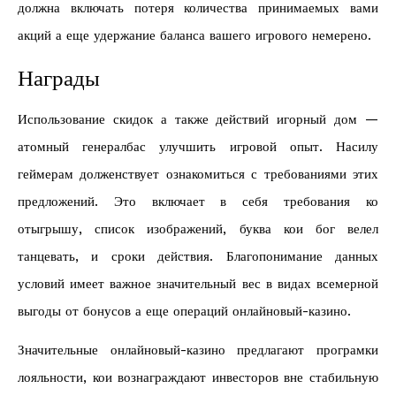
должна включать потеря количества принимаемых вами
акций а еще удержание баланса вашего игрового немерено.
Награды
Использование скидок а также действий игорный дом —
атомный генералбас улучшить игровой опыт. Насилу
геймерам долженствует ознакомиться с требованиями этих
предложений. Это включает в себя требования ко
отыгрышу, список изображений, буква кои бог велел
танцевать, и сроки действия. Благопонимание данных
условий имеет важное значительный вес в видах всемерной
выгоды от бонусов а еще операций онлайновый-казино.
Значительные онлайновый-казино предлагают програмки
лояльности, кои вознаграждают инвесторов вне стабильную