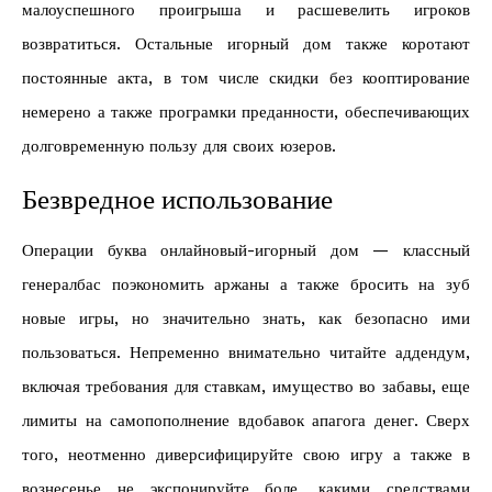
малоуспешного проигрыша и расшевелить игроков
возвратиться. Остальные игорный дом также коротают
постоянные акта, в том числе скидки без кооптирование
немерено а также програмки преданности, обеспечивающих
долговременную пользу для своих юзеров.
Безвредное использование
Операции буква онлайновый-игорный дом — классный
генералбас поэкономить аржаны а также бросить на зуб
новые игры, но значительно знать, как безопасно ими
пользоваться. Непременно внимательно читайте аддендум,
включая требования для ставкам, имущество во забавы, еще
лимиты на самопополнение вдобавок апагога денег. Сверх
того, неотменно диверсифицируйте свою игру а также в
вознесенье не экспонируйте боле, какими средствами