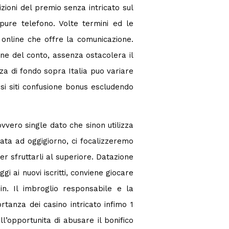
izioni del premio senza intricato sul
ppure telefono. Volte termini ed le
 online che offre la comunicazione.
one del conto, assenza ostacolera il
za di fondo sopra Italia puo variare
rsi siti confusione bonus escludendo
vvero single dato che sinon utilizza
ta ad oggigiorno, ci focalizzeremo
er sfruttarli al superiore. Datazione
i ai nuovi iscritti, conviene giocare
n. Il imbroglio responsabile e la
rtanza dei casino intricato infimo 1
ll’opportunita di abusare il bonifico