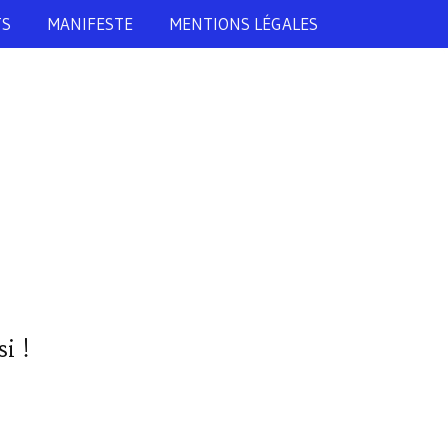
TS
MANIFESTE
MENTIONS LÉGALES
i !