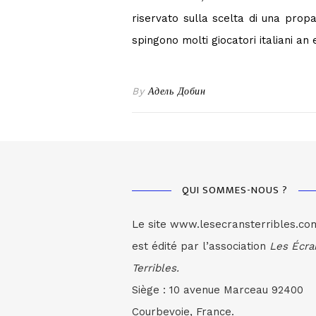
riservato sulla scelta di una propa
spingono molti giocatori italiani an
By
Адель Добин
QUI SOMMES-NOUS ?
Le site www.lesecransterribles.co
est édité par l’association
Les Écra
Terribles.
Siège : 10 avenue Marceau 92400
Courbevoie, France.