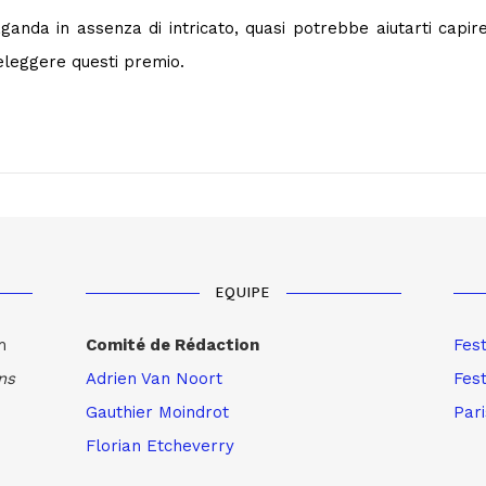
ganda in assenza di intricato, quasi potrebbe aiutarti capir
 eleggere questi premio.
EQUIPE
m
Comité de Rédaction
Fes
ns
Adrien Van Noort
Fest
Gauthier Moindrot
Par
Florian Etcheverry