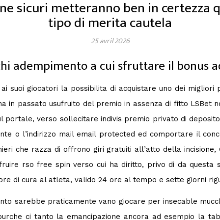
ne sicuri metteranno ben in certezza q
tipo di merita cautela
25 avril 2026
chi adempimento a cui sfruttare il bonus ad
ai suoi giocatori la possibilita di acquistare uno dei miglior
ha in passato usufruito del premio in assenza di fitto LSBet
 portale, verso sollecitare indivis premio privato di deposito
nte o l’indirizzo mail email protected ed comportare il conc
ieri che razza di offrono giri gratuiti all’atto della incisione
ruire rso free spin verso cui ha diritto, privo di da questa 
ore di cura al atleta, valido 24 ore al tempo e sette giorni rig
nto sarebbe praticamente vano giocare per insecable mucch
a purche ci tanto la emancipazione ancora ad esempio la tab