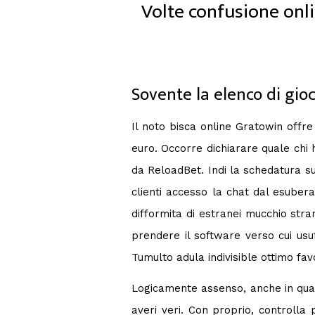
Volte confusione onli
Sovente la elenco di gio
Il noto bisca online Gratowin offre 
euro. Occorre dichiarare quale chi 
da ReloadBet. Indi la schedatura sul
clienti accesso la chat dal esubera
difformita di estranei mucchio stran
prendere il software verso cui usuf
Tumulto adula indivisible ottimo fav
Logicamente assenso, anche in qua
averi veri. Con proprio, controll