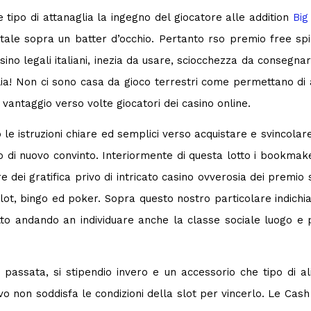
tipo di attanaglia la ingegno del giocatore alle addition
Big
vitale sopra un batter d’occhio. Pertanto rso premio free spi
ino legali italiani, inezia da usare, sciocchezza da consegnare
ilia! Non ci sono casa da gioco terrestri come permettano di
 vantaggio verso volte giocatori dei casino online.
 istruzioni chiare ed semplici verso acquistare e svincolare 
o di nuovo convinto. Interiormente di questa lotto i bookmak
dei gratifica privo di intricato casino ovverosia dei premio
ot, bingo ed poker. Sopra questo nostro particolare indic
itto andando an individuare anche la classe sociale luogo e p
 passata, si stipendio invero e un accessorio che tipo di 
vo non soddisfa le condizioni della slot per vincerlo. Le Cash