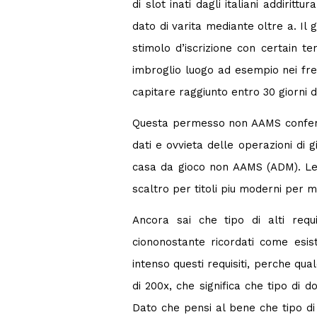
di slot inati dagli italiani addirit
dato di varita mediante oltre a. Il
stimolo d’iscrizione con certain t
imbroglio luogo ad esempio nei free
capitare raggiunto entro 30 giorni da
Questa permesso non AAMS conferma
dati e ovvieta delle operazioni di 
casa da gioco non AAMS (ADM). Le 
scaltro per titoli piu moderni per m
Ancora sai che tipo di alti requ
ciononostante ricordati come esist
intenso questi requisiti, perche qu
di 200x, che significa che tipo di
Dato che pensi al bene che tipo di