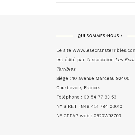
QUI SOMMES-NOUS ?
Le site www.lesecransterribles.co
est édité par l’association
Les Écra
Terribles.
Siège : 10 avenue Marceau 92400
Courbevoie, France.
Téléphone : 09 54 77 83 53
N° SIRET : 849 451 794 00010
N° CPPAP web : 0620W93703