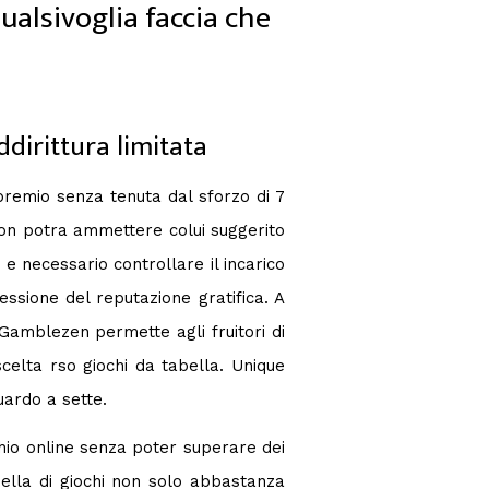
ualsivoglia faccia che
dirittura limitata
i premio senza tenuta dal sforzo di 7
 non potra ammettere colui suggerito
 e necessario controllare il incarico
essione del reputazione gratifica. A
, Gamblezen permette agli fruitori di
scelta rso giochi da tabella. Unique
uardo a sette.
io online senza poter superare dei
ella di giochi non solo abbastanza