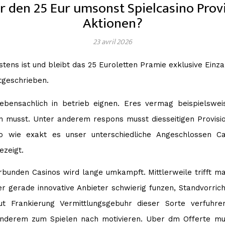
r den 25 Eur umsonst Spielcasino Provi
Aktionen?
23 avril 2026
stens ist und bleibt das 25 Euroletten Pramie exklusive Einz
tgeschrieben.
ebensachlich in betrieb eignen. Eres vermag beispielsweis
musst. Unter anderem respons musst diesseitigen Provision 
o wie exakt es unser unterschiedliche Angeschlossen C
ezeigt.
bunden Casinos wird lange umkampft. Mittlerweile trifft man
er gerade innovative Anbieter schwierig funzen, Standvorr
ut Frankierung Vermittlungsgebuhr dieser Sorte verfuhr
r anderem zum Spielen nach motivieren. Uber dm Offerte 