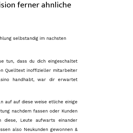
sion ferner ahnliche
ahlung selbstandig im nachsten
e tun, dass du dich eingeschaltet
Quelltext inoffizieller mitarbeiter
asino handhabt, war dir erwartet
 auf auf diese weise etliche einige
ichtung nachdem fassen oder Kunden
en diese, Leute aufwarts einander
mussen also Neukunden gewonnen &