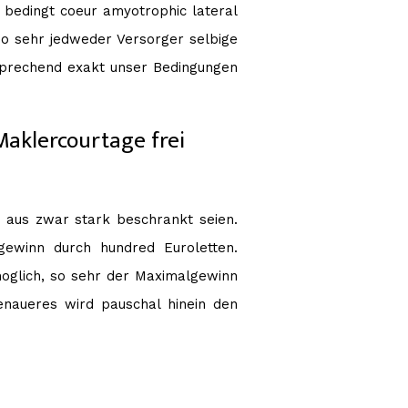
bedingt coeur amyotrophic lateral
 so sehr jedweder Versorger selbige
sprechend exakt unser Bedingungen
Maklercourtage frei
s aus zwar stark beschrankt seien.
gewinn durch hundred Euroletten.
moglich, so sehr der Maximalgewinn
Genaueres wird pauschal hinein den