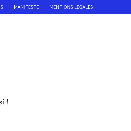
TS
MANIFESTE
MENTIONS LÉGALES
i !