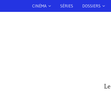
CINÉMA
SÉRIES
DOSSIERS
Le