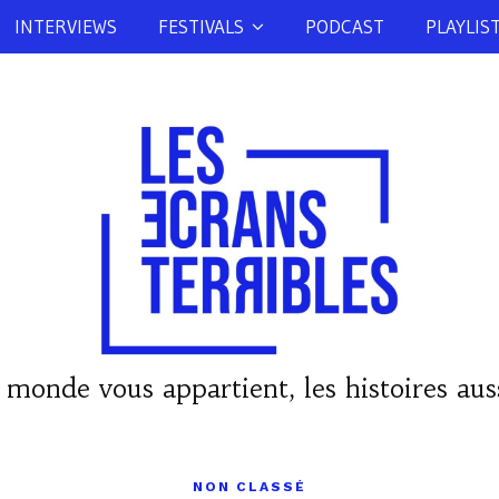
INTERVIEWS
FESTIVALS
PODCAST
PLAYLIS
 monde vous appartient, les histoires auss
NON CLASSÉ