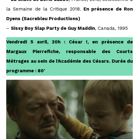
la Semaine de la Critique 2018.
En présence de Ron
Dyens (Sacrebleu Productions)
–
Sissy Boy Slap Party de Guy Maddin
, Canada, 1995
Vendredi 5 avril, 20h : César !, en présence de
Margaux Pierrefiche, responsable des Courts
Métrages au sein de l’Académie des Césars. Durée du
programme : 80′