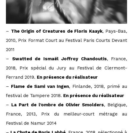
–
The Origin of Creatures de Floris Kaayk
, Pays-Bas,
2010, Prix Format Court au Festival Paris Courts Devant
2011
–
Swatted de Ismaël Joffroy Chandoutis
, France,
2018, Prix spécial du Jury au Festival de Clermont-
Ferrand 2019.
En présence du réalisateur
–
Flame de Sami van Ingen
, Finlande, 2018, primé au
festival de Tampere 2018.
En présence du réalisateur
–
La Part de l’ombre de Olivier Smolders
, Belgique,
France, 2013, Prix du meilleur-court métrage au
Festival de Namur 2014
–
La Chute de Boris Labbé
, France, 2018, sélectionné à