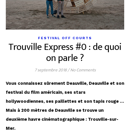
FESTIVAL OFF COURTS
Trouville Express #0 : de quoi
on parle ?
7 septembre 2018
/
No Comments
Vous connaissez sûrement Deauville, Deauville et son
festival du film américain, ses stars
hollywoodiennes, ses paillettes et son tapis rouge …
Mais à 200 mètres de Deauville se trouve un
deuxième havre cinématographique : Trouville-sur-
Mer.