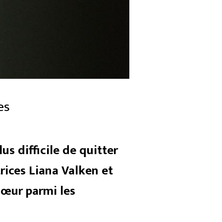
es
us difficile de quitter
rices Liana Valken et
cœur parmi les