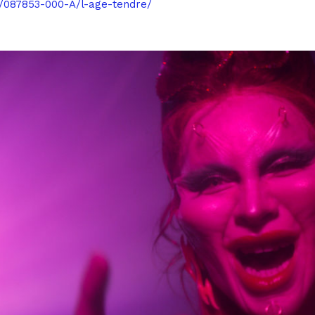
s/087853-000-A/l-age-tendre/