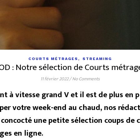
,
COURTS MÉTRAGES
STREAMING
OD : Notre sélection de Courts métrag
11 février 2022
/
No Comments
 à vitesse grand V et il est de plus en pl
per votre week-end au chaud, nos rédact
 concocté une petite sélection coups de 
ges en ligne.