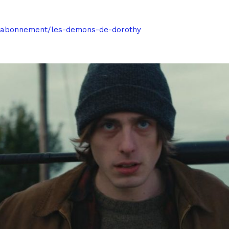
od-abonnement/les-demons-de-dorothy