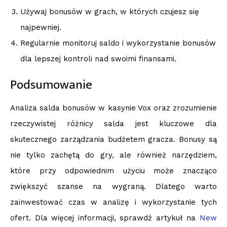
Używaj bonusów w grach, w których czujesz się
najpewniej.
Regularnie monitoruj saldo i wykorzystanie bonusów
dla lepszej kontroli nad swoimi finansami.
Podsumowanie
Analiza salda bonusów w kasynie Vox oraz zrozumienie
rzeczywistej różnicy salda jest kluczowe dla
skutecznego zarządzania budżetem gracza. Bonusy są
nie tylko zachętą do gry, ale również narzędziem,
które przy odpowiednim użyciu może znacząco
zwiększyć szanse na wygraną. Dlatego warto
zainwestować czas w analizę i wykorzystanie tych
ofert. Dla więcej informacji, sprawdź artykuł na
New