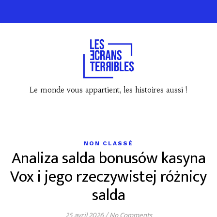
Le monde vous appartient, les histoires aussi !
NON CLASSÉ
Analiza salda bonusów kasyna
Vox i jego rzeczywistej różnicy
salda
25 avril 2026
/
No Comments