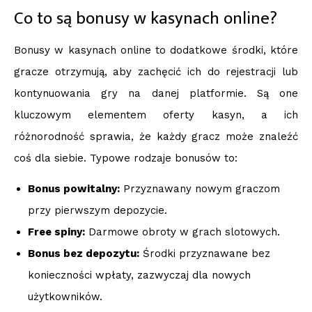
Co to są bonusy w kasynach online?
Bonusy w kasynach online to dodatkowe środki, które
gracze otrzymują, aby zachęcić ich do rejestracji lub
kontynuowania gry na danej platformie. Są one
kluczowym elementem oferty kasyn, a ich
różnorodność sprawia, że każdy gracz może znaleźć
coś dla siebie. Typowe rodzaje bonusów to:
Bonus powitalny:
Przyznawany nowym graczom
przy pierwszym depozycie.
Free spiny:
Darmowe obroty w grach slotowych.
Bonus bez depozytu:
Środki przyznawane bez
konieczności wpłaty, zazwyczaj dla nowych
użytkowników.